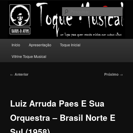
Pular
Um lugar para quem escuta música com outros olhos.
para
Pesqu
o
conteúdo
Toque Musical
principal
Menu
Início
Apresentação
Toque Inicial
principal
Vitrine Toque Musical
Navegação
←
Anterior
Próximo
→
de
posts
Luiz Arruda Paes E Sua
Orquestra – Brasil Norte E
Sul (1958)