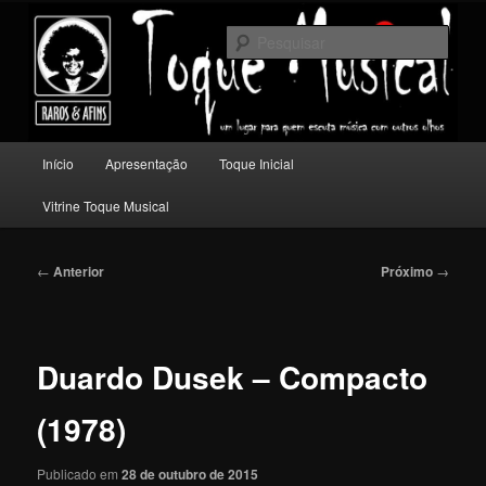
Pular
Um lugar para quem escuta música com outros olhos.
para
Pesqu
o
conteúdo
Toque Musical
principal
Menu
Início
Apresentação
Toque Inicial
principal
Vitrine Toque Musical
Navegação
←
Anterior
Próximo
→
de
posts
Duardo Dusek – Compacto
(1978)
Publicado em
28 de outubro de 2015