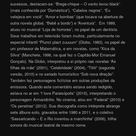
sucessos, destacam-se: “Brega-chique – O vento levou black”
(mais conhecida por “Doméstica”), “Cabelos negros”, “Eu
velejava em você”, “Amor e bombas” (que tocava na abertura de
outra novela global, “Bebê a bordo”) e “Aventura”. Em 1989,
atuou no musical “Loja de horrores”, no papel de um dentista.
Seus trabalhos em televisão foram muitos, particularmente no
especial infantil “Plunct plact zuuuum” (Globo, 1983), no papel de
um professor de Matemática, e em novelas, como “Xica da
Silva” (Manchete, 1996, na qual fez o Capitão-Mor Emanuel
Gonçalo). Na Globo, interpretou a si próprio nas novelas “As
filhas da mãe” (2001), “Celebridade” (2004), “Tititi” (segunda
versão, 2010) e no seriado humorístico “Sob nova direção”.
Também fez personagens fictícios em outras produções da
emissora. Quando este comentário estava sendo redigido,
estava no ar em “I love Paraisópolis” (2015), interpretando o
personagem Armandinho. No cinema, atou em “Federal” (2010) e
“Os penetras” (2012). Sua discografia como intérprete abrange
sete álbuns-solo, gravados entre 1980 e 2011, e o coletivo
“Sassaricando – E o Rio inventou a marchinha” (2006), trilha
sonora do musical teatral de mesmo nome.