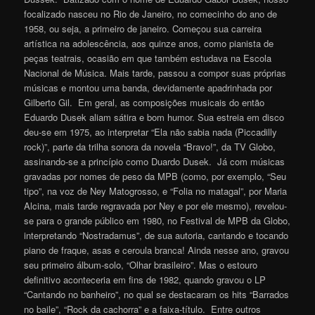
focalizado nasceu no Rio de Janeiro, no comecinho do ano de
1958, ou seja, a primeiro de janeiro. Começou sua carreira
artística na adolescência, aos quinze anos, como pianista de
peças teatrais, ocasião em que também estudava na Escola
Nacional de Música. Mais tarde, passou a compor suas próprias
músicas e montou uma banda, devidamente apadrinhada por
Gilberto Gil. Em geral, as composições musicais do então
Eduardo Dusek aliam sátira e bom humor. Sua estreia em disco
deu-se em 1975, ao interpretar “Ela não sabia nada (Piccadilly
rock)”, parte da trilha sonora da novela “Bravo!”, da TV Globo,
assinando-se a princípio como Duardo Dusek. Já com músicas
gravadas por nomes de peso da MPB (como, por exemplo, “Seu
tipo”, na voz de Ney Matogrosso, e “Folia no matagal”, por Maria
Alcina, mais tarde regravada por Ney e por ele mesmo), revelou-
se para o grande público em 1980, no Festival de MPB da Globo,
interpretando “Nostradamus”, de sua autoria, cantando e tocando
piano de fraque, asas e ceroula branca! Ainda nesse ano, gravou
seu primeiro álbum-solo, “Olhar brasileiro”. Mas o estouro
definitivo aconteceria em fins de 1982, quando gravou o LP
“Cantando no banheiro”, no qual se destacaram os hits “Barrados
no baile”, “Rock da cachorra” e a faixa-título. Entre outros