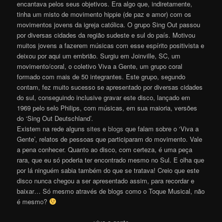
encantava pelos seus objetivos. Era algo que, indiretamente,
tinha um misto de movimento hippie (de paz e amor) com os
movimentos jovens da igreja católica. O grupo Sing Out passou
por diversas cidades da região sudeste e sul do país. Motivou
muitos jovens a fazerem músicas com esse espírito positivista e
deixou por aqui um embrião. Surgiu em Joinville, SC, um
movimento/coral, o coletivo Viva a Gente, um grupo coral
formado com mais de 50 integrantes. Este grupo, segundo
contam, fez muito sucesso se apresentado por diversas cidades
do sul, conseguindo inclusive gravar este disco, lançado em
1969 pelo selo Philips, com músicas, em sua maioria, versões
do ‘Sing Out Deutschland’.
Existem na rede alguns
sites
e
blogs
que falam sobre o ‘Viva a
Gente’, relatos de pessoas que participaram do movimento. Vale
a pena conhecer. Quanto ao disco, com certeza, é uma peça
rara, que eu só poderia ter encontrado mesmo no Sul. E olha que
por lá ninguém sabia também do que se tratava! Creio que este
disco nunca chegou a ser apresentado assim, para recordar e
baixar… Só mesmo através de blogs como o Toque Musical, não
é mesm
o
?