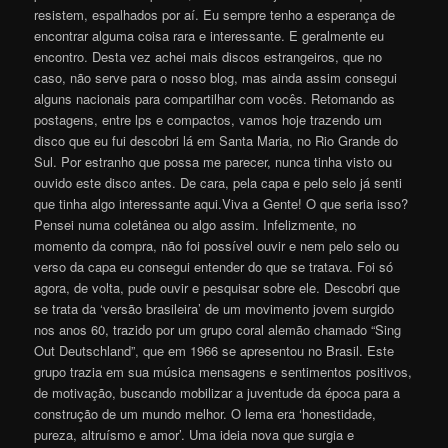
resistem, espalhados por aí. Eu sempre tenho a esperança de
encontrar alguma coisa rara e interessante. E geralmente eu
encontro. Desta vez achei mais discos estrangeiros, que no
caso, não serve para o nosso blog, mas ainda assim consegui
alguns nacionais para compartilhar com vocês. Retomando as
postagens, entre lps e compactos, vamos hoje trazendo um
disco que eu fui descobri lá em Santa Maria, no Rio Grande do
Sul. Por estranho que possa me parecer, nunca tinha visto ou
ouvido este disco antes. De cara, pela capa e pelo selo já senti
que tinha algo interessante aqui.Viva a Gente! O que seria isso?
Pensei numa coletânea ou algo assim. Infelizmente, no
momento da compra, não foi possível ouvir e nem pelo selo ou
verso da capa eu consegui entender do que se tratava. Foi só
agora, de volta, pude ouvir e pesquisar sobre ele. Descobri que
se trata da ‘versão brasileira’ de um movimento jovem surgido
nos anos 60, trazido por um grupo coral alemão chamado “Sing
Out Deutschland”, que em 1966 se apresentou no Brasil. Este
grupo trazia em sua música mensagens e sentimentos positivos,
de motivação, buscando mobilizar a juventude da época para a
construção de um mundo melhor. O lema era ‘honestidade,
pureza, altruísmo e amor’. Uma ideia nova que surgia e