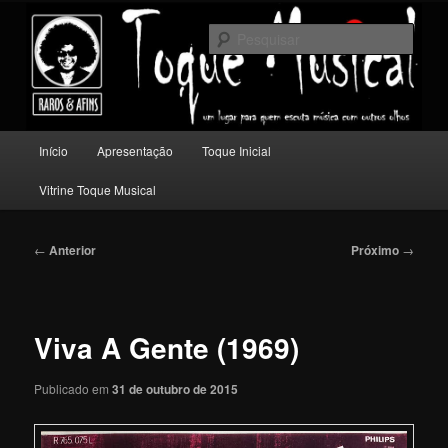
Pular
Um lugar para quem escuta música com outros olhos.
para
Pesqu
o
conteúdo
Toque Musical
principal
Menu
Início
Apresentação
Toque Inicial
principal
Vitrine Toque Musical
Navegação
←
Anterior
Próximo
→
de
posts
Viva A Gente (1969)
Publicado em
31 de outubro de 2015