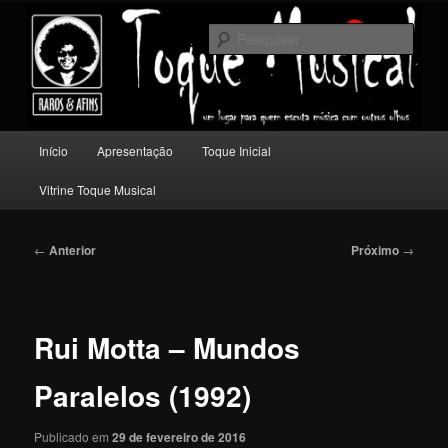
Pular
Um lugar para quem escuta música com outros olhos.
para
Pesqu
o
conteúdo
Toque Musical
principal
Menu
Início
Apresentação
Toque Inicial
principal
Vitrine Toque Musical
Navegação
←
Anterior
Próximo
→
de
posts
Rui Motta – Mundos
Paralelos (1992)
Publicado em
29 de fevereiro de 2016