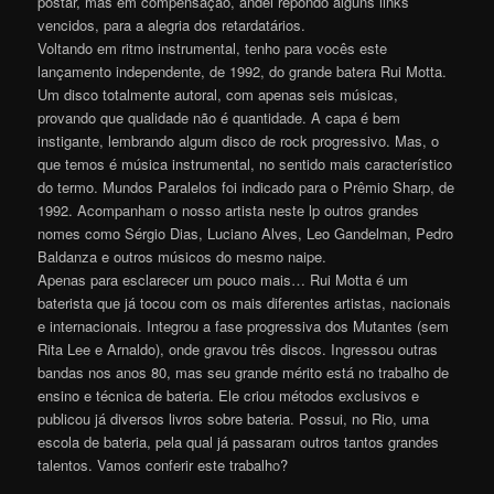
postar, mas em compensação, andei repondo alguns links
vencidos, para a alegria dos retardatários.
Voltando em ritmo instrumental, tenho para vocês este
lançamento independente, de 1992, do grande batera Rui Motta.
Um disco totalmente autoral, com apenas seis músicas,
provando que qualidade não é quantidade. A capa é bem
instigante, lembrando algum disco de rock progressivo. Mas, o
que temos é música instrumental, no sentido mais característico
do termo. Mundos Paralelos foi indicado para o Prêmio Sharp, de
1992. Acompanham o nosso artista neste lp outros grandes
nomes como Sérgio Dias, Luciano Alves, Leo Gandelman, Pedro
Baldanza e outros músicos do mesmo naipe.
Apenas para esclarecer um pouco mais… Rui Motta é um
baterista que já tocou com os mais diferentes artistas, nacionais
e internacionais. Integrou a fase progressiva dos Mutantes (sem
Rita Lee e Arnaldo), onde gravou três discos. Ingressou outras
bandas nos anos 80, mas seu grande mérito está no trabalho de
ensino e técnica de bateria. Ele criou métodos exclusivos e
publicou já diversos livros sobre bateria. Possui, no Rio, uma
escola de bateria, pela qual já passaram outros tantos grandes
talentos. Vamos conferir este trabalh
o
?