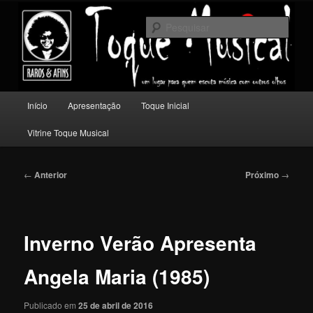
Pular
Um lugar para quem escuta música com outros olhos.
para
Pesqu
o
conteúdo
Toque Musical
principal
Menu
Início
Apresentação
Toque Inicial
principal
Vitrine Toque Musical
Navegação
←
Anterior
Próximo
→
de
posts
Inverno Verão Apresenta
Angela Maria (1985)
Publicado em
25 de abril de 2016