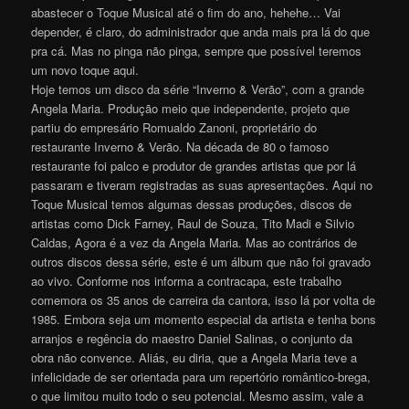
abastecer o Toque Musical até o fim do ano, hehehe… Vai
depender, é claro, do administrador que anda mais pra lá do que
pra cá. Mas no pinga não pinga, sempre que possível teremos
um novo toque aqui.
Hoje temos um disco da série “Inverno & Verão”, com a grande
Angela Maria. Produção meio que independente, projeto que
partiu do empresário Romualdo Zanoni, proprietário do
restaurante Inverno & Verão. Na década de 80 o famoso
restaurante foi palco e produtor de grandes artistas que por lá
passaram e tiveram registradas as suas apresentações. Aqui no
Toque Musical temos algumas dessas produções, discos de
artistas como Dick Farney, Raul de Souza, Tito Madi e Silvio
Caldas, Agora é a vez da Angela Maria. Mas ao contrários de
outros discos dessa série, este é um álbum que não foi gravado
ao vivo. Conforme nos informa a contracapa, este trabalho
comemora os 35 anos de carreira da cantora, isso lá por volta de
1985. Embora seja um momento especial da artista e tenha bons
arranjos e regência do maestro Daniel Salinas, o conjunto da
obra não convence. Aliás, eu diria, que a Angela Maria teve a
infelicidade de ser orientada para um repertório romântico-brega,
o que limitou muito todo o seu potencial. Mesmo assim, vale a