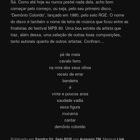
Sá. Como até hoje eu nunca postei nada dela, acho bom
começar pelo começo, ou seja, pelo seu primeiro disco,
“Demônio Colorido”, lançado em 1980, pelo selo RGE. O nome
do disco é também o nome da letra de música que ficou entre as
finalistas do festival MPB 80. Uma boa estréia da artista que
traz, além dessa, uma seleção de outras boas composições,
tanto autorais quanto de outros artistas. Confira
m
…
pé de meia
cavalo ferro
na mira dos seus olhos
receio de errar
bandeira
é
vinte e poucos anos
saudade vadia
essa figura
mucama
cantar
demônio colorido
.
Publicado em
Sandra Sá
,
Selo RGE
por
Augusto TM
. Marque
Link