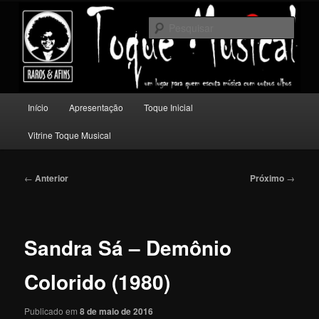
Pular
Um lugar para quem escuta música com outros olhos.
para
Pesqu
o
conteúdo
Toque Musical
principal
Menu
Início
Apresentação
Toque Inicial
principal
Vitrine Toque Musical
Navegação
←
Anterior
Próximo
→
de
posts
Sandra Sá – Demônio
Colorido (1980)
Publicado em
8 de maio de 2016