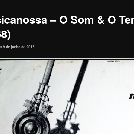
icanossa – O Som & O T
68)
em
9 de junho de 2016