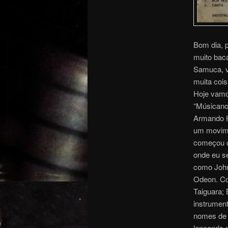
Bom dia, 
muito baca
Samuca, v
muita cois
Hoje vamos
“Músicano
Armando He
um movime
começou c
onde eu se
como Johnn
Odeon. Co
Taiguara; 
instrument
nomes de p
lançando 