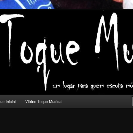
ica com outros olhos.
l
ue Inicial
Vitrine Toque Musical