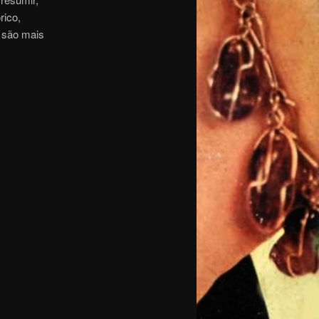
rico,
 são mais