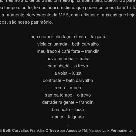
u tempo é curto, temos aqui um disco que podemos considerar histó
um momento efervescente da MPB, com artistas e músicas que hoje
cos. são nosso patrimônio.
faço o amor não faço a festa – taiguara
viola enluarada – beth carvalho
meu fraco é café forte – franklin
novo amanhã – mariá
caminhada – o trevo
a volta – luiza
contraste – beth carvalho
rema – mariá
samba tempo – o trevo
derradeira gente – franklin
boa noite – luiza
canta – taiguara
.
em
Beth Carvalho
,
Franklin
,
O Trevo
por
Augusto TM
. Marque
Link Permanente
.