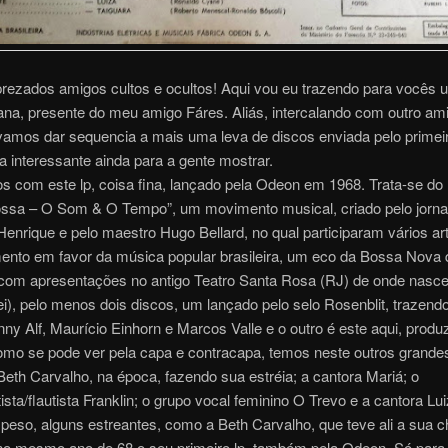
prezados amigos cultos e ocultos! Aqui vou eu trazendo para vocês 
na, presente do meu amigo Fáres. Aliás, intercalando com outro ami
amos dar sequencia a mais uma leva de discos enviada pelo primei
a interessante ainda para a gente mostrar.
 com este lp, coisa fina, lançado pela Odeon em 1968. Trata-se do
ssa – O Som & O Tempo”, um movimento musical, criado pelo jornal
nrique e pelo maestro Hugo Bellard, no qual participaram vários art
nto em favor da música popular brasileira, um eco da Bossa Nova 
om apresentações no antigo Teatro Santa Rosa (RJ) de onde nasce
i), pelo menos dois discos, um lançado pelo selo Rosenblit, trazendo
y Alf, Maurício Einhorn e Marcos Valle e o outro é este aqui, produz
mo se pode ver pela capa e contracapa, temos neste outros grand
Beth Carvalho, na época, fazendo sua estréia; a cantora Mariá; o
ista/flautista Franklin; o grupo vocal feminino O Trevo e a cantora Lu
eso, alguns estreantes, como a Beth Carvalho, que teve ali a sua 
no mesmo ano de 68 o seu primeiro lp, também pela Odeon. Só para 