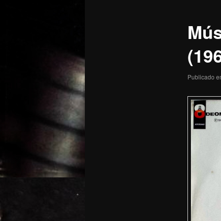
posts
Mús
(19
Publicado 