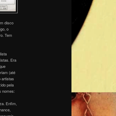
um disco
go, o
ro. Tem
ista
istas. Era
que
riam (até
 artistas
ido pela
es nomes:
iza. Enfim,
chance,
resumir,