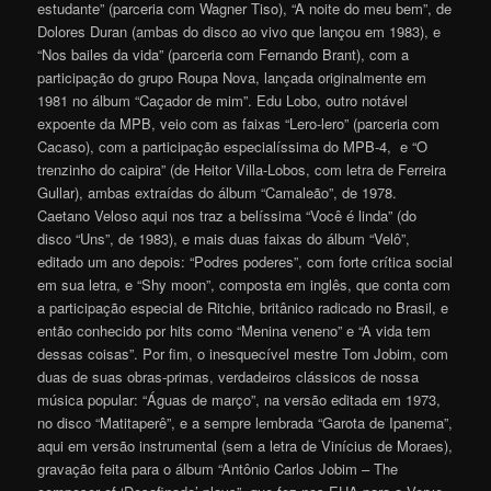
estudante” (parceria com Wagner Tiso), “A noite do meu bem”, de
Dolores Duran (ambas do disco ao vivo que lançou em 1983), e
“Nos bailes da vida” (parceria com Fernando Brant), com a
participação do grupo Roupa Nova, lançada originalmente em
1981 no álbum “Caçador de mim”. Edu Lobo, outro notável
expoente da MPB, veio com as faixas “Lero-lero” (parceria com
Cacaso), com a participação especialíssima do MPB-4, e “O
trenzinho do caipira” (de Heitor Villa-Lobos, com letra de Ferreira
Gullar), ambas extraídas do álbum “Camaleão”, de 1978.
Caetano Veloso aqui nos traz a belíssima “Você é linda” (do
disco “Uns”, de 1983), e mais duas faixas do álbum “Velô”,
editado um ano depois: “Podres poderes”, com forte crítica social
em sua letra, e “Shy moon”, composta em inglês, que conta com
a participação especial de Ritchie, britânico radicado no Brasil, e
então conhecido por hits como “Menina veneno” e “A vida tem
dessas coisas”. Por fim, o inesquecível mestre Tom Jobim, com
duas de suas obras-primas, verdadeiros clássicos de nossa
música popular: “Águas de março”, na versão editada em 1973,
no disco “Matitaperê”, e a sempre lembrada “Garota de Ipanema”,
aqui em versão instrumental (sem a letra de Vinícius de Moraes),
gravação feita para o álbum “Antônio Carlos Jobim – The