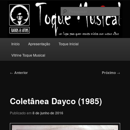
Pular
Um lugar para quem escuta música com outros olhos.
para
Pesqu
o
conteúdo
Toque Musical
principal
Menu
Início
Apresentação
Toque Inicial
principal
Vitrine Toque Musical
Navegação
←
Anterior
Próximo
→
de
posts
Coletânea Dayco (1985)
Publicado em
8 de junho de 2016