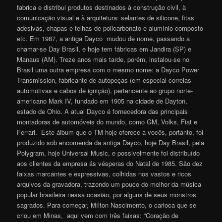
fabrica e distribui produtos destinados à construção civil, à
comunicação visual e à arquitetura: selantes de silicone, fitas
adesivas, chapas e telhas de policarbonato e alumínio composto
etc. Em 1987, a antiga Dayco mudou de nome, passando a
chamar-se Day Brasil, e hoje tem fábricas em Jandira (SP) e
Manaus (AM). Treze anos mais tarde, porém, instalou-se no
Brasil uma outra empresa com o mesmo nome: a Dayco Power
Transmission, fabricante de autopeças (em especial correias
automotivas e cabos de ignição), pertencente ao grupo norte-
americano Mark IV, fundado em 1905 na cidade de Dayton,
estado de Ohio. A atual Dayco é fornecedora das principais
montadoras de automóveis do mundo, como GM, Volks, Fiat e
Ferrari. Este álbum que o TM hoje oferece a vocês, portanto, foi
produzido sob encomenda da antiga Dayco, hoje Day Brasil, pela
Polygram, hoje Universal Music, e possivelmente foi distribuído
aos clientes da empresa ás vésperas do Natal de 1985. São dez
faixas marcantes e expressivas, colhidas nos vastos e ricos
arquivos da gravadora, trazendo um pouco do melhor da música
popular brasileira nessa ocasião, por alguns de seus monstros
sagrados. Para começar, Mílton Nascimento, o carioca que se
criou em Minas, aqui vem com três faixas: “Coração de