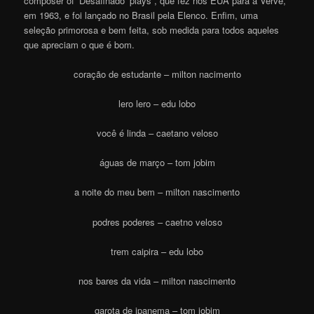
composer of ‘Desafinado’ plays”, que fez nos EUA para a Verve,
em 1963, e foi lançado no Brasil pela Elenco. Enfim, uma
seleção primorosa e bem feita, sob medida para todos aqueles
que apreciam o que é bom.
coração de estudante – milton nacimento
lero lero – edu lobo
você é linda – caetano veloso
águas de março – tom jobim
a noite do meu bem – milton nascimento
podres poderes – caetno veloso
trem caipira – edu lobo
nos bares da vida – milton nascimento
garota de ipanema – tom jobim