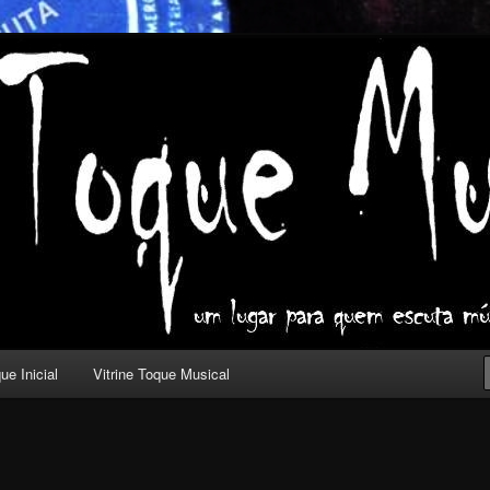
ica com outros olhos.
l
ue Inicial
Vitrine Toque Musical