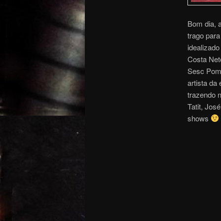
Bom dia, a
trago para
idealizado
Costa Neto
Sesc Pomp
artista da
trazendo 
Tatit, Jos
shows