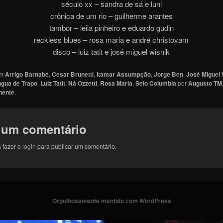
século xx – sandra de sá e luni
crônica de um rio – guilherme arantes
tambor – leila pinheiro e eduardo gudin
reckless blues – rosa maria e andré christovam
disco – luiz tatit e josé miguel wisnik
em
Arrigo Barnabé
,
Cesar Brunetti
,
Itamar Assumpção
,
Jorge Ben
,
José Miguel 
ngua de Trapo
,
Luiz Tatit
,
Ná Ozzetti
,
Rosa Maria
,
Selo Columbia
por
Augusto TM
nente
.
 um comentário
 fazer o
login
para publicar um comentário.
Orgulhosamente mantido com WordPress