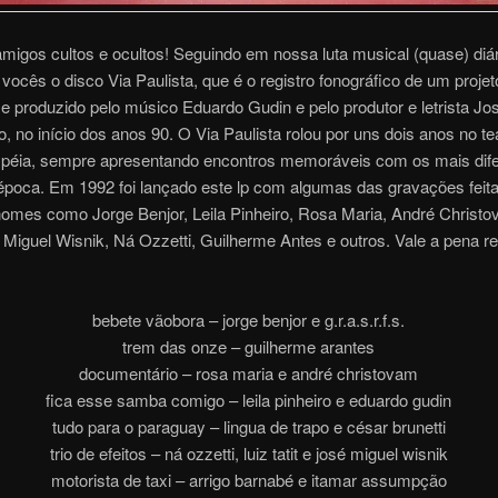
migos cultos e ocultos! Seguindo em nossa luta musical (quase) diár
 vocês o disco Via Paulista, que é o registro fonográfico de um proje
 e produzido pelo músico Eduardo Gudin e pelo produtor e letrista Jo
, no início dos anos 90. O Via Paulista rolou por uns dois anos no te
éia, sempre apresentando encontros memoráveis com os mais dife
 época. Em 1992 foi lançado este lp com algumas das gravações feita
nomes como Jorge Benjor, Leila Pinheiro, Rosa Maria, André Christo
é Miguel Wisnik, Ná Ozzetti, Guilherme Antes e outros. Vale a pena r
bebete vãobora – jorge benjor e g.r.a.s.r.f.s.
trem das onze – guilherme arantes
documentário – rosa maria e andré christovam
fica esse samba comigo – leila pinheiro e eduardo gudin
tudo para o paraguay – lingua de trapo e césar brunetti
trio de efeitos – ná ozzetti, luiz tatit e josé miguel wisnik
motorista de taxi – arrigo barnabé e itamar assumpção