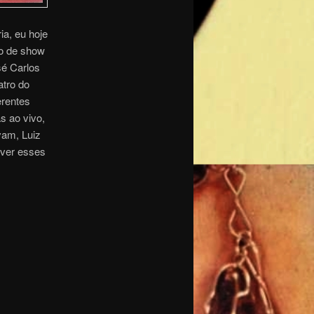
ia, eu hoje
to de show
sé Carlos
atro do
rentes
s ao vivo,
vam, Luiz
ever esses