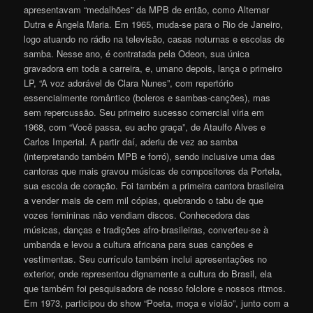
apresentavam “medalhões” da MPB de então, como Altemar
Dutra e Ângela Maria. Em 1965, muda-se para o Rio de Janeiro,
logo atuando no rádio na televisão, casas noturnas e escolas de
samba. Nesse ano, é contratada pela Odeon, sua única
gravadora em toda a carreira, e, umano depois, lança o primeiro
LP, “A voz adorável de Clara Nunes”, com repertório
essencialmente romântico (boleros e sambas-canções), mas
sem repercussão. Seu primeiro sucesso comercial viria em
1968, com “Você passa, eu acho graça”, de Ataulfo Alves e
Carlos Imperial. A partir daí, aderiu de vez ao samba
(interpretando também MPB e forró), sendo inclusive uma das
cantoras que mais gravou músicas de compositores da Portela,
sua escola de coração. Foi também a primeira cantora brasileira
a vender mais de cem mil cópias, quebrando o tabu de que
vozes femininas não vendiam discos. Conhecedora das
músicas, danças e tradições afro-brasileiras, converteu-se à
umbanda e levou a cultura africana para suas canções e
vestimentas. Seu currículo também inclui apresentações no
exterior, onde representou dignamente a cultura do Brasil, ela
que também foi pesquisadora de nosso folclore e nossos ritmos.
Em 1973, participou do show “Poeta, moça e violão”, junto com a