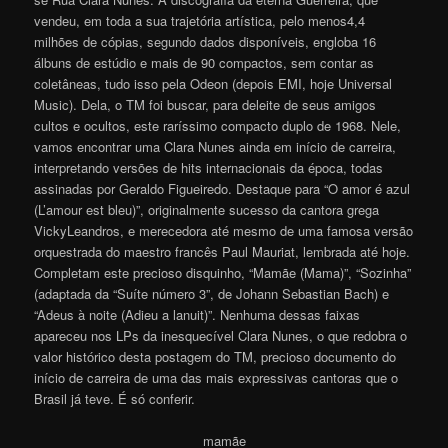
vendeu, em toda a sua trajetória artística, pelo menos4,4
milhões de cópias, segundo dados disponíveis, engloba 16
álbuns de estúdio e mais de 90 compactos, sem contar as
coletâneas, tudo isso pela Odeon (depois EMI, hoje Universal
Music). Dela, o TM foi buscar, para deleite de seus amigos
cultos e ocultos, este raríssimo compacto duplo de 1968. Nele,
vamos encontrar uma Clara Nunes ainda em início de carreira,
interpretando versões de hits internacionais da época, todas
assinadas por Geraldo Figueiredo. Destaque para “O amor é azul
(L’amour est bleu)”, originalmente sucesso da cantora grega
VickyLeandros, e merecedora até mesmo de uma famosa versão
orquestrada do maestro francês Paul Mauriat, lembrada até hoje
.
Completam este precioso disquinho, “Mamãe (Mama)”, “Sozinha”
(adaptada da “Suíte número 3”, de Johann Sebastian Bach) e
“Adeus à noite (Adieu a lanuit)”. Nenhuma dessas faixas
apareceu nos LPs da inesquecível Clara Nunes, o que redobra o
valor histórico desta postagem do TM, precioso documento do
início de carreira de uma das mais expressivas cantoras que o
Brasil já teve. É só conferir.
mamãe