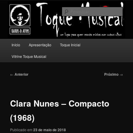
Pular
Um lugar para quem escuta música com outros olhos.
para
Pesqu
o
conteúdo
Toque Musical
principal
Menu
Início
Apresentação
Toque Inicial
principal
Vitrine Toque Musical
Navegação
←
Anterior
Próximo
→
de
posts
Clara Nunes – Compacto
(1968)
Publicado em
23 de maio de 2018