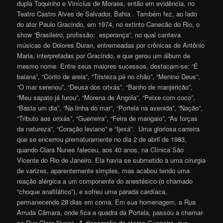
dupla Toquinho e Vinícius de Moraes, então em evidência, no
Teatro Castro Alves de Salvador, Bahia . Também fez, ao lado
do ator Paulo Gracindo, em 1974, no extinto Canecão do Rio, o
show “Brasileiro, profissão: esperança”, no qual cantava
músicas de Dolores Duran, entremeadas por crônicas de Antônio
Maria, interpretadas por Gracindo, e que gerou um álbum de
mesmo nome. Entre seus maiores sucessos, destacam-se: “Ê
baiana”, “Conto de areia”, “Tristeza pé no chão”, “Menino Deus”,
“O mar serenou”, “Deusa dos orixás”, “Banho de manjericão”,
“Meu sapato já furou”, “Morena de Angola”, “Peixe com coco”,
“Basta um dia”, “Na linha do mar”, “Portela na avenida”, “Nação”,
“Tributo aos orixás”, “Guerreira”, “Feira de mangaio”, “As forças
da natureza”, “Coração leviano” e “Ijexá”. Uma gloriosa carreira
que se encerrou prematuramente no dia 2 de abril de 1983,
quando Clara Nunes faleceu, aos 40 anos, na Clínica São
Vicente do Rio de Janeiro. Ela havia se submetido a uma cirurgia
de varizes, aparentemente simples, mas acabou tendo uma
reação alérgica a um componente do anestésico (o chamado
“choque anafilático”), e sofreu uma parada cardíaca,
permanecendo 28 dias em coma. Em sua homenagem, a Rua
Arruda Câmara, onde fica a quadra da Portela, passou a chamar-
se Rua Clara Nunes. A discografia da eterna Guerreira, que