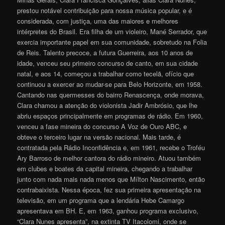
prestou notável contribuição para nossa música popular, e é
considerada, com justiça, uma das maiores e melhores
intérpretes do Brasil. Era filha de um violeiro, Mané Serrador, que
exercia importante papel em sua comunidade, sobretudo na Folia
de Reis. Talento precoce, a futura Guerreira, aos 10 anos de
idade, venceu seu primeiro concurso de canto, em sua cidade
natal, e aos 14, começou a trabalhar como tecelã, ofício que
continuou a exercer ao mudar-se para Belo Horizonte, em 1958.
Cantando nas quermesses do bairro Renascença, onde morava,
Clara chamou a atenção do violonista Jadir Ambrósio, que lhe
abriu espaços principalmente em programas de rádio. Em 1960,
venceu a fase mineira do concurso A Voz de Ouro ABC, e
obteve o terceiro lugar na versão nacional. Mais tarde, é
contratada pela Rádio Inconfidência e, em 1961, recebe o Troféu
Ary Barroso de melhor cantora do rádio mineiro. Atuou também
em clubes e boates da capital mineira, chegando a trabalhar
junto com nada mais nada menos que Mílton Nascimento, então
contrabaixista. Nessa época, fez sua primeira apresentação na
televisão, em um programa que a lendária Hebe Camargo
apresentava em BH. E, em 1963, ganhou programa exclusivo,
“Clara Nunes apresenta”, na extinta TV Itacolomi, onde se