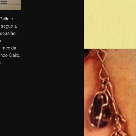
Gallo e
 segue a
ocasião,
e
b medida
ndo Gallo,
a