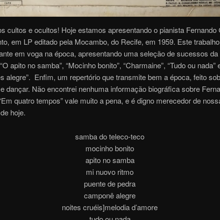
s cultos e ocultos! Hoje estamos apresentando o pianista Fernando 
nto, em LP editado pela Mocambo, do Recife, em 1959. Este trabalho
çante em voga na época, apresentando uma seleção de sucessos da 
“O apito no samba”, “Mocinho bonito”, “Charmaine”, “Tudo ou nada” 
 alegre”. Enfim, um repertório que transmite bem a época, feito so
 e dançar. Não encontrei nenhuma informação biográfica sobre Ferna
“Em quatro tempos” vale muito a pena, e é digno merecedor de noss
de hoje.
samba do teleco-teco
mocinho bonito
apito no samba
mi nuovo ritmo
puente de pedra
camponê alegre
noites cruéis]melodia d’amore
tudo ou nada