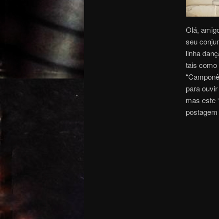
Olá, amigo
seu conju
linha dan
tais como 
“Camponês
para ouvir
mas este 
postagem 