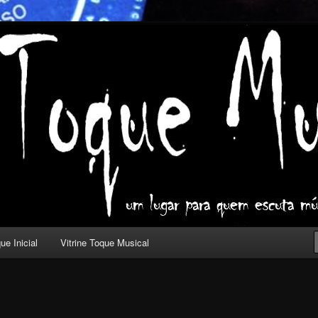
ica com outros olhos.
l
ue Inicial
Vitrine Toque Musical