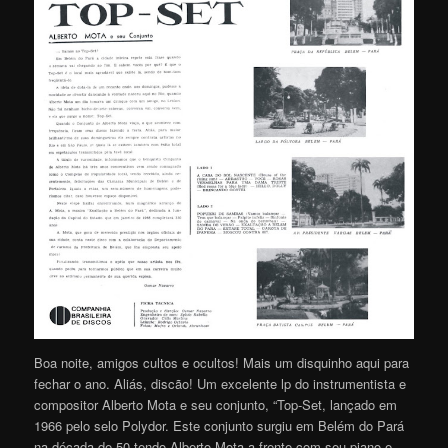
Boa noite, amigos cultos e ocultos! Mais um disquinho aqui para
fechar o ano. Aliás, discão! Um excelente lp do instrumentista e
compositor Alberto Mota e seu conjunto, “Top-Set, lançado em
1966 pelo selo Polydor. Este conjunto surgiu em Belém do Pará
na década de 50 tendo Alberto Mota a frente com seu piano e