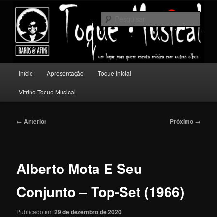
Pular
Um lugar para quem escuta música com outros olhos.
para
Pesqu
o
conteúdo
Toque Musical
principal
Menu
Início
Apresentação
Toque Inicial
principal
Vitrine Toque Musical
Navegação
←
Anterior
Próximo
→
de
posts
Alberto Mota E Seu
Conjunto – Top-Set (1966)
Publicado em
29 de dezembro de 2020