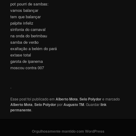
pot pourri de sambas:
vamos balançar
tem que balançar
palpite infeliz
sinfonia do carnaval
na onda do berimbau
samba de verão
exaltação a belém do pará
extase total
garota de ipanema
moscou contra 007
.
Esse post foi publicado em
Alberto Mota
,
Selo Polydor
e marcado
Alberto Mota
,
Selo Polydor
por
Augusto TM
. Guardar
link
permanente
.
Orgulhosamente mantido com WordPress