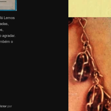
afá Lemos
gadas,
os,
 agradar.
também o
ictor
por