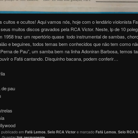
 cultos e ocultos! Aqui vamos nós, hoje com o lendário violonista F
seus muitos discos gravados pela RCA Victor. Neste, lp de 10 pole
m 1958 traz um repertório quase todo instrumental de sambas, chor
aião e beguines, todos temas bem conhecidos que não tem como não
Perna de Pau”, um samba bem na linha Adoniran Barbosa, temos 
 ouvir o Fafá cantando. Disquinho bacana, podem conferir…
ila
a de pau
s
trelas
mia
ollywood
oi publicado em
Fafá Lemos
,
Selo RCA Victor
e marcado
Fafá Lemos
,
Selo RCA V
. Guardar
link permanente
.