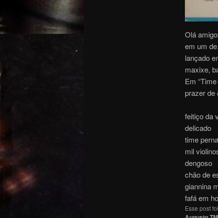
Olá amigos
em um de 
lançado e
maxixe, b
Em “Time 
prazer de
feitiço da v
delicado
time pern
mil violino
dengoso
chão de es
giannina 
fafá em h
Esse post f
Augusto TM