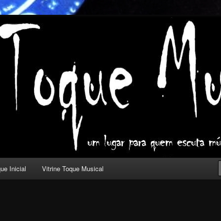
ica com outros olhos.
l
ue Inicial
Vitrine Toque Musical