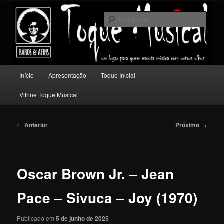
Pular
Um lugar para quem escuta música com outros olhos.
para
Pesqu
o
conteúdo
Toque Musical
principal
Menu
Início
Apresentação
Toque Inicial
principal
Vitrine Toque Musical
Navegação
←
Anterior
Próximo
→
de
posts
Oscar Brown Jr. – Jean
Pace – Sivuca – Joy (1970)
Publicado em
5 de junho de 2025