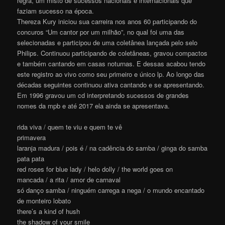
regra, um misto de sucessos nacionais e internacionais que
faziam sucesso na época.
Thereza Kury iniciou sua carreira nos anos 60 participando do
concuros “Um cantor por um milhão”, no qual foi uma das
selecionadas e participou de uma coletânea lançada pelo selo
Philips. Continuou participando de coletâneas, gravou compactos
e também cantando em casas noturnas. E dessas acabou tendo
este registro ao vivo como seu primeiro e único lp. Ao longo das
décadas seguintes continuou ativa cantando e se apresentando.
Em 1996 gravou um cd interpretando sucessos de grandes
nomes da mpb e até 2017 ela ainda se apresentava.
rida viva / quem te viu e quem te vê
primavera
laranja madura / pois é / na cadência do samba / ginga do samba
pata pata
red roses for blue lady / helo dolly / the world goes on
mancada / a rita / amor de carnaval
só danço samba / ninguém carrega a nega / o mundo encantado
de monteiro lobato
there’s a kind of hush
the shadow of your smile