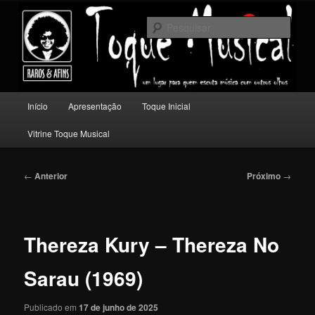
Pular
Um lugar para quem escuta música com outros olhos.
para
Pesqu
o
conteúdo
Toque Musical
principal
Menu
Início
Apresentação
Toque Inicial
principal
Vitrine Toque Musical
Navegação
←
Anterior
Próximo
→
de
posts
Thereza Kury – Thereza No
Sarau (1969)
Publicado em
17 de junho de 2025