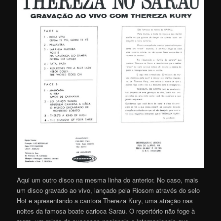
Aqui um outro disco na mesma linha do anterior. No caso, mais
um disco gravado ao vivo, lançado pela Riosom através do selo
Hot e apresentando a cantora Thereza Kury, uma atração nas
noites da famosa boate carioca Sarau. O repertório não foge à