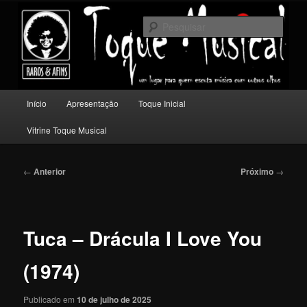
Pular
Um lugar para quem escuta música com outros olhos.
para
Pesqu
o
conteúdo
Toque Musical
principal
Menu
Início
Apresentação
Toque Inicial
principal
Vitrine Toque Musical
Navegação
←
Anterior
Próximo
→
de
posts
Tuca – Drácula I Love You
(1974)
Publicado em
10 de julho de 2025