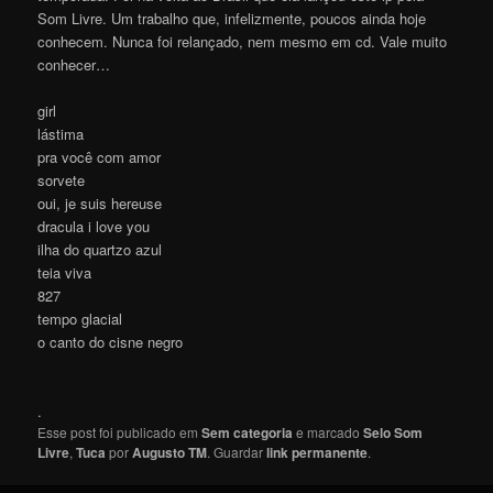
Som Livre. Um trabalho que, infelizmente, poucos ainda hoje
conhecem. Nunca foi relançado, nem mesmo em cd. Vale muito
conhecer…
girl
lástima
pra você com amor
sorvete
oui, je suis hereuse
dracula i love you
ilha do quartzo azul
teia viva
827
tempo glacial
o canto do cisne negro
.
Esse post foi publicado em
Sem categoria
e marcado
Selo Som
Livre
,
Tuca
por
Augusto TM
. Guardar
link permanente
.