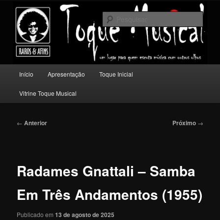
Pular
Um lugar para quem escuta música com outros olhos.
para
Pesqu
o
conteúdo
Toque Musical
principal
Menu
Início
Apresentação
Toque Inicial
principal
Vitrine Toque Musical
Navegação
←
Anterior
Próximo
→
de
posts
Radames Gnattali – Samba
Em Três Andamentos (1955)
Publicado em
13 de agosto de 2025