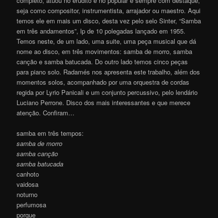
completo, atuou no erudito e no popular e sempre com destaque,
seja como compositor, instrumentista, arrajador ou maestro. Aqui
temos ele em mais um disco, desta vez pelo selo Sinter, “Samba
em três andamentos”, lp de 10 polegadas lançado em 1955.
Temos neste, de um lado, uma suite, uma peça musical que dá
nome ao disco, em três movimentos: samba de morro, samba
canção e samba batucada. Do outro lado temos cinco peças
para piano solo. Radamés nos apresenta este trabalho, além dos
momentos solos, acompanhado por uma orquestra de cordas
regida por Lyrio Panicali e um conjunto percussivo, pelo lendário
Luciano Perrone. Disco dos mais interessantes e que merece
atenção. Confiram…
samba em três tempos:
samba de morro
samba canção
samba batucada
canhoto
vaidosa
noturno
perfumosa
porque