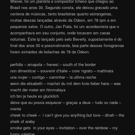
Wiener, foi um pianista e compositor tcheco que chegou ao
Brasil nos anos 30. Segundo consta, ele deixou gravado uma
centena de músicas, tanto brasileiras quanto estrangeiras,
muitas dessas lançadas através da Odeon, em 78 rpm e em
pequenos selos. O outro, Jan Fiala, foi um acordeonista que o
acompanhava em seu conjunto, onde tocavam em casas
noturnas. Este lp lançado pelo selo Beverly, supostamente é do
final dos anos 50 e possivelmente, boa parte desses fonogramas
foram extraidos de bolachas de 78 da Odeon.
perfidia – amapola – frenesi – south of the border
non dimenticar – souvenir d’italie – core ‘ngrato – mattinata
una mujer – contigo – caminhar – la ultima noche
wenn die elisabeth – machst du mit dem knie lieber hans – was
macht der meier am himmalaya
ich bin ja heute so glucklich
deixe que eu possa esquecer – graças a deus – tudo ou nada –
mente
cheek to cheek – i can’t give you anything but love – dinah – the
sheik of araby
smoke gets in your eyes – invitation – over the rainbow – my
funny valetine