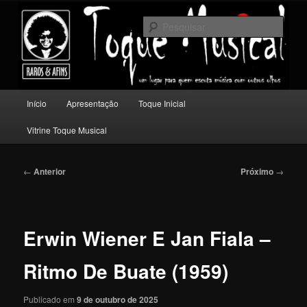
Pular
Um lugar para quem escuta música com outros olhos.
para
Pesqu
o
conteúdo
Toque Musical
principal
Menu
Início
Apresentação
Toque Inicial
principal
Vitrine Toque Musical
Navegação
←
Anterior
Próximo
→
de
posts
Erwin Wiener E Jan Fiala –
Ritmo De Buate (1959)
Publicado em
9 de outubro de 2025