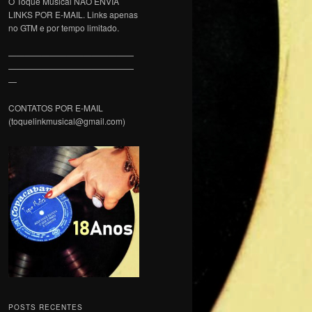
O Toque Musical NÃO ENVIA
LINKS POR E-MAIL. Links apenas
no GTM e por tempo limitado.
———————————————
———————————————
—
CONTATOS POR E-MAIL
(toquelinkmusical@gmail.com)
POSTS RECENTES