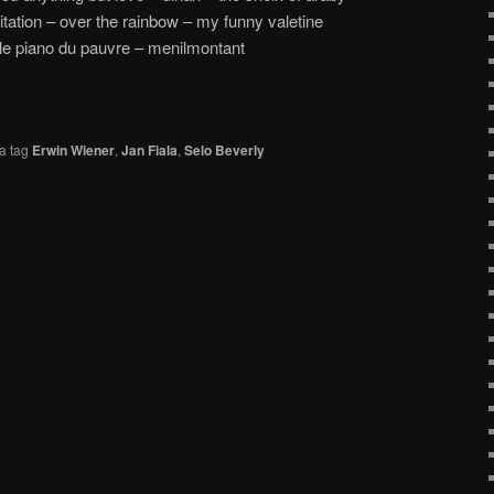
tation – over the rainbow – my funny valetine
 le piano du pauvre – menilmontant
a tag
Erwin Wiener
,
Jan Fiala
,
Selo Beverly