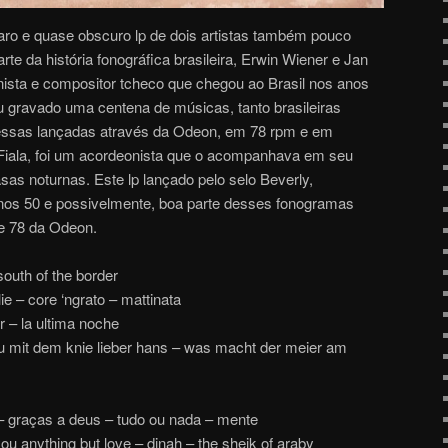
ro e quase obscuro lp de dois artistas também pouco
e da história fonográfica brasileira, Erwin Wiener e Jan
anista e compositor tcheco que chegou ao Brasil nos anos
u gravado uma centena de músicas, tanto brasileiras
dessas lançadas através da Odeon, em 78 rpm e em
 Fiala, foi um acordeonista que o acompanhava em seu
as noturnas. Este lp lançado pelo selo Beverly,
anos 50 e possivelmente, boa parte desses fonogramas
de 78 da Odeon.
south of the border
ie – core ‘ngrato – mattinata
 – la ultima noche
u mit dem knie lieber hans – was macht der meier am
– graças a deus – tudo ou nada – mente
ou anything but love – dinah – the sheik of araby