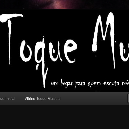
ica com outros olhos.
l
ue Inicial
Vitrine Toque Musical