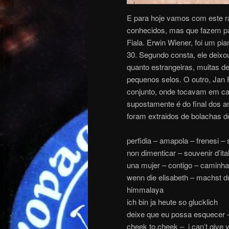
E para hoje vamos com este ra
conhecidos, mas que fazem part
Fiala. Erwin Wiener, foi um pi
30. Segundo consta, ele deixo
quanto estrangeiras, muitas 
pequenos selos. O outro, Jan
conjunto, onde tocavam em cas
supostamente é do final dos 
foram extraidos de bolachas 
perfidia – amapola – frenesi – 
non dimenticar – souvenir d’ital
una mujer – contigo – caminhar
wenn die elisabeth – machst d
himmalaya
ich bin ja heute so glucklich
deixe que eu possa esquecer 
cheek to cheek – i can’t give y