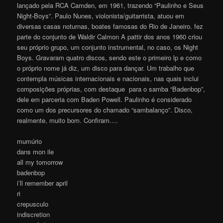
lançado pela RCA Camden, em 1961, trazendo “Paulinho e Seus
Night-Boys”. Paulo Nunes, violonista/guitarrista, atuou em
diversas casas noturnas, boates famosas do Rio de Janeiro. fez
parte do conjunto de Waldir Calmon A pattir dos anos 1960 criou
seu próprio grupo, um conjunto instrumental, no caso, os Night
Boys. Gravaram quatro discos, sendo este o primeiro lp e como
o próprio nome já diz, um disco para dançar. Um trabalho que
contempla músicas internacionais e nacionais, nas quais inclui
composições próprias, com destaque para o samba “Badenbop”,
dele em parceria com Baden Powell. Paulinho é considerado
como um dos precursores do chamado “sambalanço”. Disco,
realmente, muito bom. Confiram….
mumúrio
dans mon ile
all my tomorrow
badenbop
i’ll remember april
ri
crepusculo
indiscretion