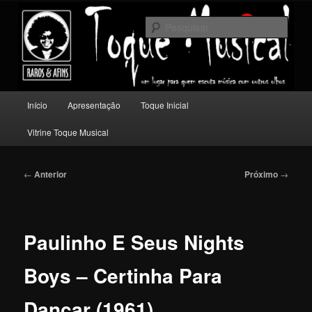
Pular
Um lugar para quem escuta música com outros olhos.
para
Pesqu
o
conteúdo
Toque Musical
principal
Menu
Início
Apresentação
Toque Inicial
principal
Vitrine Toque Musical
Navegação
←
Anterior
Próximo
→
de
posts
Paulinho E Seus Nights
Boys – Certinha Para
Dançar (1961)