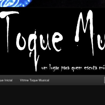
ica com outros olhos.
l
ue Inicial
Vitrine Toque Musical