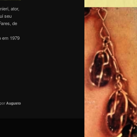
eri, ator,
ui seu
Fares, de
do em 1979
por
Augusto