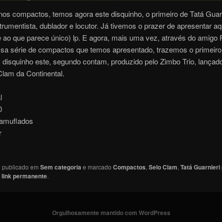
os compactos, temos agora este disquinho, o primeiro de Tatá Guarni
strumentista, dublador e locutor. Já tivemos o prazer de apresentar aq
e ao que parece único) lp. E agora, mais uma vez, através do amigo 
sa série de compactos que temos apresentado, trazemos o primeiro
 disquinho este, segundo contam, produzido pelo Zimbo Trio, lança
Clam da Continental.
l
0
amuflados
r
oi publicado em
Sem categoria
e marcado
Compactos
,
Selo Clam
,
Tatá Guarnieri
r
link permanente
.
Orgulhosamente mantido com WordPress