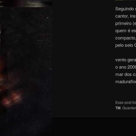
Seguindo n
cantor, in
primeiro (
quem é es
compacto,
pelo selo 
vento gera
o ano 200
mar dos c
maduraflo
Esse post f
TM
. Guarda