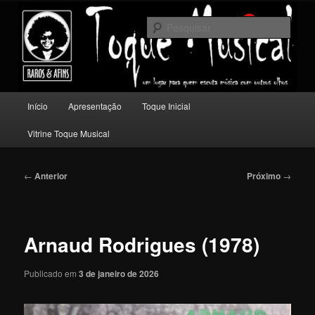
Pular
Um lugar para quem escuta música com outros olhos.
para
Pesqu
o
conteúdo
Toque Musical
principal
Menu
Início
Apresentação
Toque Inicial
principal
Vitrine Toque Musical
Navegação
←
Anterior
Próximo
→
de
posts
Arnaud Rodrigues (1978)
Publicado em
3 de janeiro de 2026