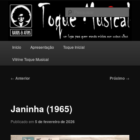
Pular
Um lugar para quem escuta música com outros olhos.
para
Pesqu
o
conteúdo
Toque Musical
principal
Menu
Início
Apresentação
Toque Inicial
principal
Vitrine Toque Musical
Navegação
←
Anterior
Próximo
→
de
posts
Janinha (1965)
Publicado em
5 de fevereiro de 2026