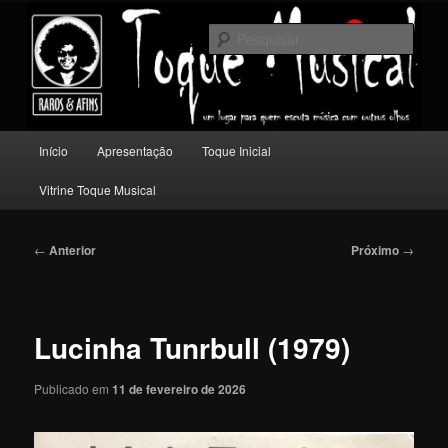
Pular
Um lugar para quem escuta música com outros olhos.
para
Pesqu
o
conteúdo
Toque Musical
principal
Menu
Início
Apresentação
Toque Inicial
principal
Vitrine Toque Musical
Navegação
←
Anterior
Próximo
→
de
posts
Lucinha Tunrbull (1979)
Publicado em
11 de fevereiro de 2026