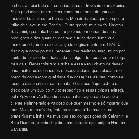
erótica, ambientado em cenários naturais tropicais e amazônico.
Suas produções foram importantes na carreira de grandes
músicos brasileiros, entre esses Moacir Santos, que compôs a
trilha de “Love in the Pacific”. Outro grande músico foi Hareton
Salvanini, que trabalhou com o polonês em outras de suas
produções e das quais se destaca a trilha deste filme que
mereceu edição em disco, lançado originalmente em 1974. Um
disco que como poucos, recebeu uma reedição, isso, muito por
conta de ter sido bem badalado há algum tempo atrás em blogs
musicais. Redescobriram a trilha e essa virou objeto de desejo
para muitos colecionadores e especuladores que colocaram o
preço da cópia (com qualidade duvidosa) nas alturas, como se
fosse o disco original da Fermata. O curioso é que este é um
disco para um público muito específico e essas cópias editada
pela Polysom vão ficando nas estantes, aguardando aquele
cliente endinheirado e vaidoso que quer mesmo é só mostrar que
tem. Mas, sem dúvida, trata-se de uma trilha musical de
primeiríssima linha. As músicas são composições de Salvanini e
Beto Ruschel, sendo dirigido e orquestrado eplo próprio Hareton
Salvanini.