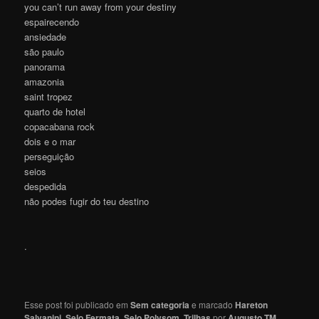
you can’t run away from your destiny
espairecendo
ansiedade
são paulo
panorama
amazonia
saint tropez
quarto de hotel
copacabana rock
dois e o mar
perseguição
seios
despedida
não podes fugir do teu destino
.
Esse post foi publicado em
Sem categoria
e marcado
Hareton
Salvanini
,
Selo Fermata
,
Selo Polysom
,
Trilhas
por
Augusto TM
.