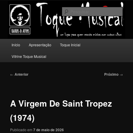
Pular
Um lugar para quem escuta música com outros olhos.
para
Pesqu
o
conteúdo
Toque Musical
principal
Menu
Início
Apresentação
Toque Inicial
principal
Vitrine Toque Musical
Navegação
←
Anterior
Próximo
→
de
posts
A Virgem De Saint Tropez
(1974)
Publicado em
7 de maio de 2026