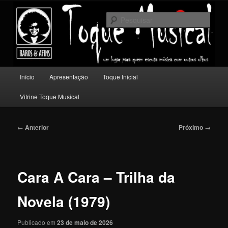
Pular
Um lugar para quem escuta música com outros olhos.
para
Pesqu
o
conteúdo
Toque Musical
principal
Menu
Início
Apresentação
Toque Inicial
principal
Vitrine Toque Musical
Navegação
←
Anterior
Próximo
→
de
posts
Cara A Cara – Trilha da
Novela (1979)
Publicado em
23 de maio de 2026