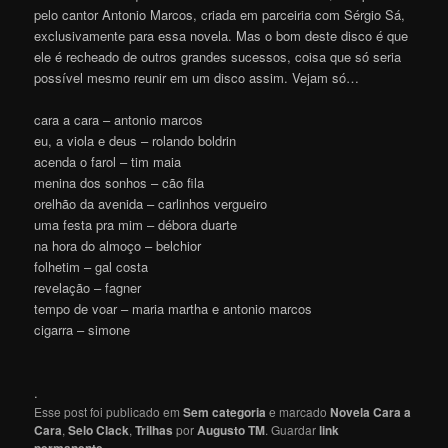
pelo cantor Antonio Marcos, criada em parceiria com Sérgio Sá,
exclusivamente para essa novela. Mas o bom deste disco é que
ele é recheado de outros grandes sucessos, coisa que só seria
possível mesmo reunir em um disco assim. Vejam só…
cara a cara – antonio marcos
eu, a viola e deus – rolando boldrin
acenda o farol – tim maia
menina dos sonhos – cão fila
orelhão da avenida – carlinhos vergueiro
uma festa pra mim – débora duarte
na hora do almoço – belchior
folhetim – gal costa
revelação – fagner
tempo de voar – maria martha e antonio marcos
cigarra – simone
.
Esse post foi publicado em
Sem categoria
e marcado
Novela Cara a
Cara
,
Selo Clack
,
Trilhas
por
Augusto TM
. Guardar
link
permanente
.