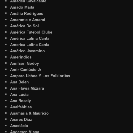
Amadeu Cavalcante
Amado Maita
Amália Rodrigues
Amarante e Amaraí
América Do Sol
América Futebol Clube
América Latina Canta
America Latina Canta
Américo Jacomino
Amerindios
Amilson Godoy
Amir Cantúsio Jr
Amparo Uchoa Y Los Folkloritas
Ana Belen
Ana Flávia Miziara
Ana Lúcia
Ana Rosely
Analfabitles
Anamaria & Maurício
Anares Diaz
Anastácia
Andersen Viana