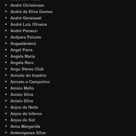
André Christovam
André da Silva Gomes
André Geraissati
André Luiz Oliveira
André Penazzi
Andyara Peixoto
Angaatãnàmú
Angel Parra
Angela Maria
Angela Roro
Angu Stereo Club
Aniceto do Império
Aniceto e Campolino
Anisio Mello
Anisio Silva
Anísio Silva
Anjos da Noite
Anjos do Inferno
Anjos do Sol
Anna Margarida
Antenógenes Silva