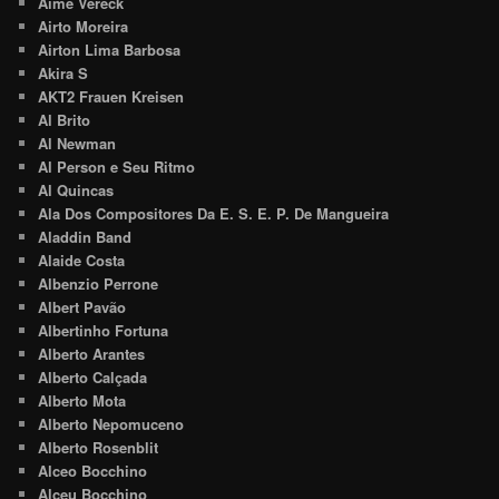
Aimé Vereck
Airto Moreira
Airton Lima Barbosa
Akira S
AKT2 Frauen Kreisen
Al Brito
Al Newman
Al Person e Seu Ritmo
Al Quincas
Ala Dos Compositores Da E. S. E. P. De Mangueira
Aladdin Band
Alaide Costa
Albenzio Perrone
Albert Pavão
Albertinho Fortuna
Alberto Arantes
Alberto Calçada
Alberto Mota
Alberto Nepomuceno
Alberto Rosenblit
Alceo Bocchino
Alceu Bocchino