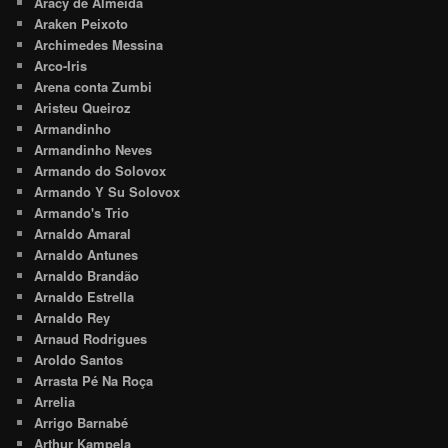
Aracy de Almeida
Araken Peixoto
Archimedes Messina
Arco-Iris
Arena conta Zumbi
Aristeu Queiroz
Armandinho
Armandinho Neves
Armando do Solovox
Armando Y Su Solovox
Armando's Trio
Arnaldo Amaral
Arnaldo Antunes
Arnaldo Brandão
Arnaldo Estrella
Arnaldo Rey
Arnaud Rodrigues
Aroldo Santos
Arrasta Pé Na Roça
Arrelia
Arrigo Barnabé
Arthur Kampela