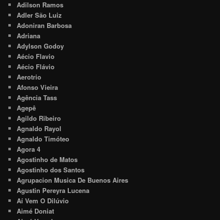
Adilson Ramos
Adler São Luiz
Adoniran Barbosa
Adriana
Adylson Godoy
Aécio Flavio
Aécio Flávio
Aerotrio
Afonso Vieira
Agência Tass
Agepê
Agildo Ribeiro
Agnaldo Rayol
Agnaldo Timóteo
Agora 4
Agostinho de Matos
Agostinho dos Santos
Agrupacion Musica De Buenos Aires
Agustin Pereyra Lucena
Aí Vem O Dilúvio
Aimé Doniat