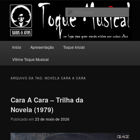
Pular
Pular
Um lugar para quem escuta música com outros olhos.
para
para
Pesqu
o
o
conteúdo
conteúdo
Toque Musical
principal
secundário
Menu
Início
Apresentação
Toque Inicial
principal
Vitrine Toque Musical
ARQUIVO DA TAG:
NOVELA CARA A CARA
Cara A Cara – Trilha da
Novela (1979)
Publicado em
23 de maio de 2026