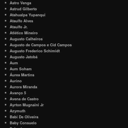
Astro Venga
Astrud Gilberto
Atahualpa Yupanqui
Ataulfo Alves
Ataulfo Jr.
Atlético Mineiro
Augusto Calheiros
Augusto de Campos e Cid Campos
Augusto Frederico Schimidt
Augusto Jatobá
Aum
Aum Soham
Áurea Martins
Aurino
Aurora Miranda
Avanço 5
Avena de Castro
Ayrton Mugnaini Jr
Azymuth
Babi De Oliveira
Baby Consuelo