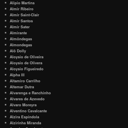
Alipio Martins
Almir Ribeiro
Almir Saint-Clair
Almir Santos
Almir Sater
Almirante
Almôndegas
Almondegas
Alô Dolly
Aloysio de Oliveira
Aloysio de Olivera
Aloysio Figueiredo
Alpha III
Altamiro Carrilho
Altemar Dutra
Alvarenga e Ranchinho
Alvares de Azevedo
Alvaro Moreyra
Alventino Cavalcante
Alzira Espíndola
Alzirinha Miranda