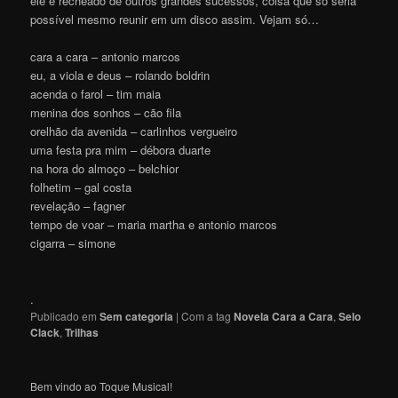
ele é recheado de outros grandes sucessos, coisa que só seria
possível mesmo reunir em um disco assim. Vejam só…
cara a cara – antonio marcos
eu, a viola e deus – rolando boldrin
acenda o farol – tim maia
menina dos sonhos – cão fila
orelhão da avenida – carlinhos vergueiro
uma festa pra mim – débora duarte
na hora do almoço – belchior
folhetim – gal costa
revelação – fagner
tempo de voar – maria martha e antonio marcos
cigarra – simone
.
Publicado em
Sem categoria
|
Com a tag
Novela Cara a Cara
,
Selo
Clack
,
Trilhas
Bem vindo ao Toque Musical!