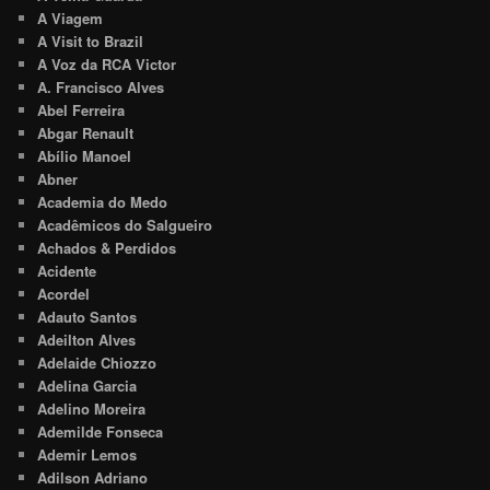
A Viagem
A Visit to Brazil
A Voz da RCA Victor
A. Francisco Alves
Abel Ferreira
Abgar Renault
Abílio Manoel
Abner
Academia do Medo
Acadêmicos do Salgueiro
Achados & Perdidos
Acidente
Acordel
Adauto Santos
Adeilton Alves
Adelaide Chiozzo
Adelina Garcia
Adelino Moreira
Ademilde Fonseca
Ademir Lemos
Adilson Adriano