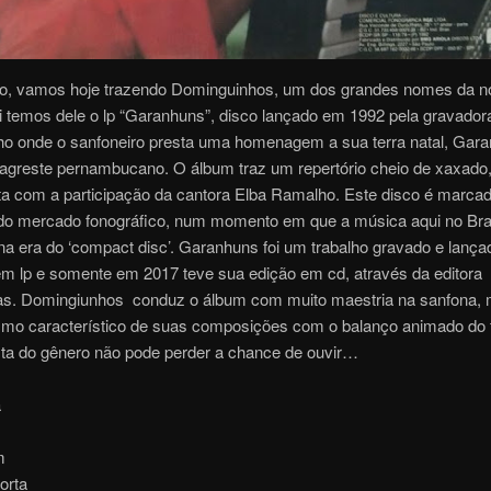
o, vamos hoje trazendo Dominguinhos, um dos grandes nomes da n
 temos dele o lp “Garanhuns”, disco lançado em 1992 pela gravado
ho onde o sanfoneiro presta uma homenagem a sua terra natal, Gar
 agreste pernambucano. O álbum traz um repertório cheio de xaxado,
ta com a participação da cantora Elba Ramalho. Este disco é marcad
 do mercado fonográfico, num momento em que a música aqui no Bras
a era do ‘compact disc’. Garanhuns foi um trabalho gravado e lança
m lp e somente em 2017 teve sua edição em cd, através da editora
as. Domingiunhos conduz o álbum com muito maestria na sanfona, 
smo característico de suas composições com o balanço animado do f
a do gênero não pode perder a chance de ouvir…
a
m
orta