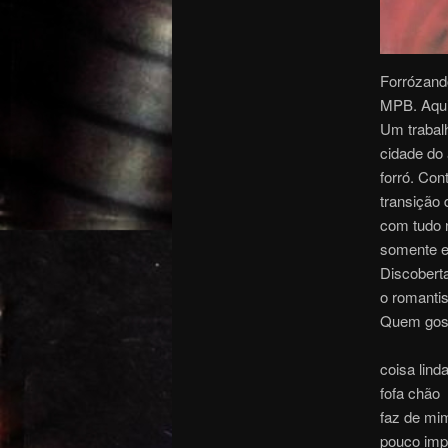
Forrózand
MPB. Aqui
Um trabal
cidade do
forró. Con
transição
com tudo n
somente e
Discobert
o romanti
Quem gost
coisa lind
fofa chão
faz de mi
pouco imp