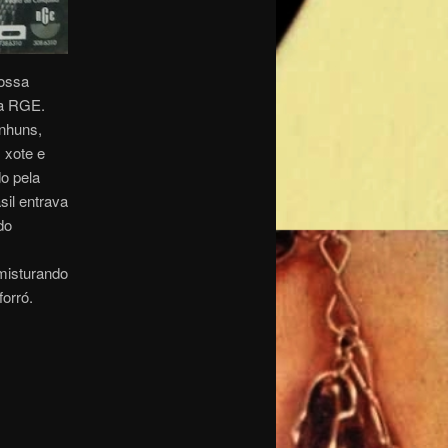
ossa
ra RGE.
anhuns,
 xote e
o pela
il entrava
do
misturando
orró.