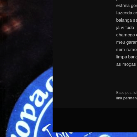
estrela g
fazenda c
balança s
já vi tudo
chamego 
meu gara
sem rumo
limpa ban
as moças 
Esse post f
link perman