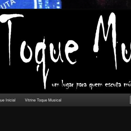
ica com outros olhos.
l
ue Inicial
Vitrine Toque Musical