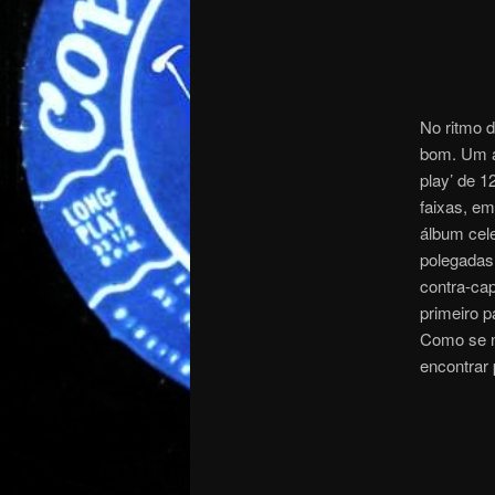
No ritmo d
bom. Um ál
play’ de 
faixas, em
álbum cel
polegadas 
contra-cap
primeiro p
Como se n
encontrar 