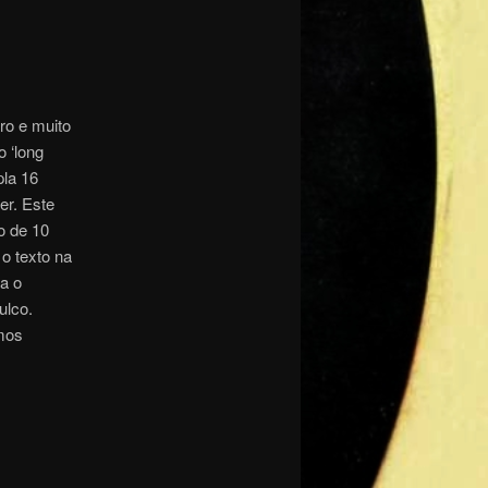
ro e muito
o ‘long
la 16
er. Este
o de 10
o texto na
a o
ulco.
mos