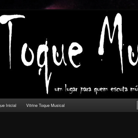
ica com outros olhos.
l
ue Inicial
Vitrine Toque Musical