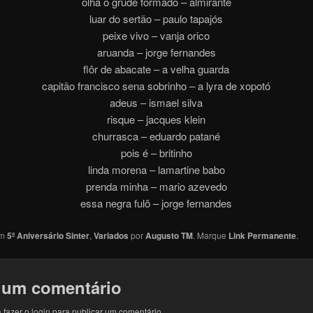
olha o grude formado – almirante
luar do sertão – paulo tapajós
peixe vivo – vanja orico
aruanda – jorge fernandes
flôr de abacate – a velha guarda
capitão francisco sena sobrinho – a lyra de xopotó
adeus – ismael silva
risque – jacques klein
churrasca – eduardo patané
pois é – britinho
linda morena – lamartine babo
prenda minha – mario azevedo
essa negra fulô – jorge fernandes
em
5º Aniversário Sinter
,
Variados
por
Augusto TM
. Marque
Link Permanente
.
 um comentário
 fazer o
login
para publicar um comentário.