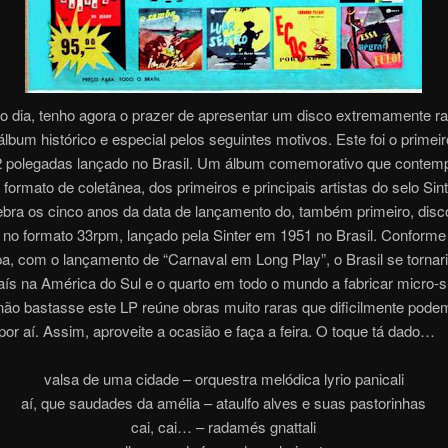
o dia, tenho agora o prazer de apresentar um disco extremamente ra
bum histórico e especial pelos seguintes motivos. Este foi o primeir
12 polegadas lançado no Brasil. Um álbum comemorativo que contemp
 formato de coletânea, dos primeiros e principais artistas do selo Sint
ebra os cinco anos da data de lançamento do, também primeiro, disc
no formato 33rpm, lançado pela Sinter em 1951 no Brasil. Conforme 
a, com o lançamento de “Carnaval em Long Play”, o Brasil se tornari
aís na América do Sul e o quarto em todo o mundo a fabricar micro-s
ão bastasse este LP reúne obras muito raras que dificilmente pode
por aí. Assim, aproveite a ocasião e faça a feira. O toque tá dado…
valsa de uma cidade – orquestra melódica lyrio panicali
aí, que saudades da amélia – ataulfo alves e suas pastorinhas
cai, cai… – radamés gnattali