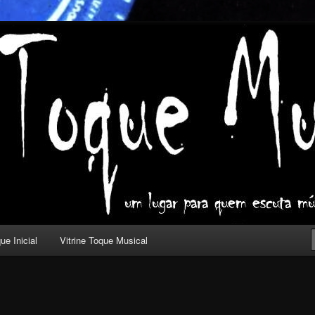
ica com outros olhos.
l
ue Inicial
Vitrine Toque Musical