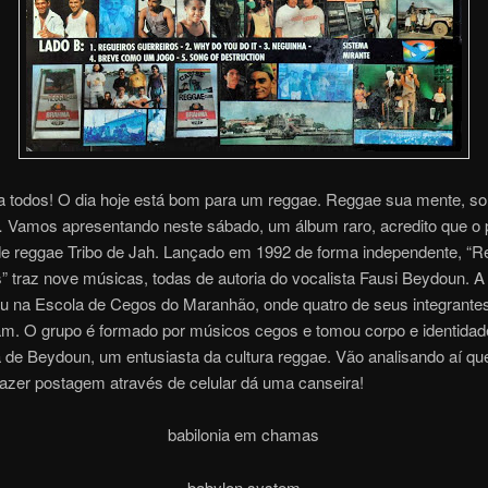
 a todos! O dia hoje está bom para um reggae. Reggae sua mente, so
… Vamos apresentando neste sábado, um álbum raro, acredito que o p
de reggae Tribo de Jah. Lançado em 1992 de forma independente, “R
” traz nove músicas, todas de autoria do vocalista Fausi Beydoun. A 
u na Escola de Cegos do Maranhão, onde quatro de seus integrante
m. O grupo é formado por músicos cegos e tomou corpo e identidade 
 de Beydoun, um entusiasta da cultura reggae. Vão analisando aí qu
Fazer postagem através de celular dá uma canseira!
babilonia em chamas
babylon system