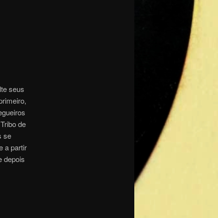
lte seus
rimeiro,
egueiros
Tribo de
s se
a partir
e depois