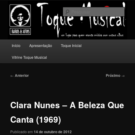
Pular
Um lugar para quem escuta música com outros olhos.
para
Pesqu
o
conteúdo
Toque Musical
principal
Menu
Início
Apresentação
Toque Inicial
principal
Vitrine Toque Musical
Navegação
←
Anterior
Próximo
→
de
posts
Clara Nunes – A Beleza Que
Canta (1969)
Publicado em
14 de outubro de 2012