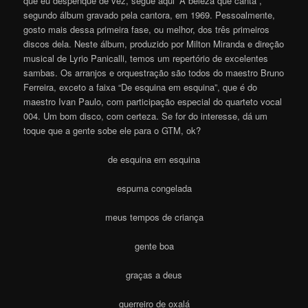
que eu despenque de vez, segue aqui “A beleza que canta”,
segundo álbum gravado pela cantora, em 1969. Pessoalmente,
gosto mais dessa primeira fase, ou melhor, dos três primeiros
discos dela. Neste álbum, produzido por Milton Miranda e direção
musical de Lyrio Panicalli, temos um repertório de excelentes
sambas. Os arranjos e orquestração são todos do maestro Bruno
Ferreira, exceto a faixa “De esquina em esquina”, que é do
maestro Ivan Paulo, com participação especial do quarteto vocal
004. Um bom disco, com certeza. Se for do interesse, dá um
toque que a gente sobe ele para o GTM, ok?
de esquina em esquina
espuma congelada
meus tempos de criança
gente boa
graças a deus
guerreiro de oxalá