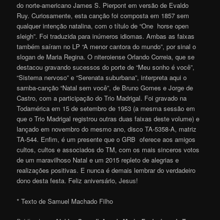
do norte-americano James S. Pierpont em versão de Evaldo
Ruy. Curiosamente, esta canção foi composta em 1857 sem
qualquer intenção natalina, com o título de “One horse open
sleigh”. Foi traduzida para inúmeros idiomas. Ambas as faixas
também saíram no LP “A menor cantora do mundo”, por sinal o
slogan de Maria Regina. O niteroiense Orlando Correia, que se
destacou gravando sucessos do porte de “Meu sonho é você”,
“Sistema nervoso” e “Serenata suburbana”, interpreta aqui o
samba-canção “Natal sem você”, de Bruno Gomes e Jorge de
Castro, com a participação do Trio Madrigal. Foi gravado na
Todamérica em 15 de setembro de 1953 (a mesma sessão em
que o Trio Madrigal registrou outras duas faixas deste volume) e
lançado em novembro do mesmo ano, disco TA-5358-A, matriz
TA-544. Enfim, é um presente que o GRB oferece aos amigos
cultos, cultos e associados do TM, com os mais sinceros votos
de um maravilhoso Natal e um 2015 repleto de alegrias e
realizações positivas. E nunca é demais lembrar do verdadeiro
dono desta festa. Feliz aniversário, Jesu
s
!
* Texto de Samuel Machado Filho