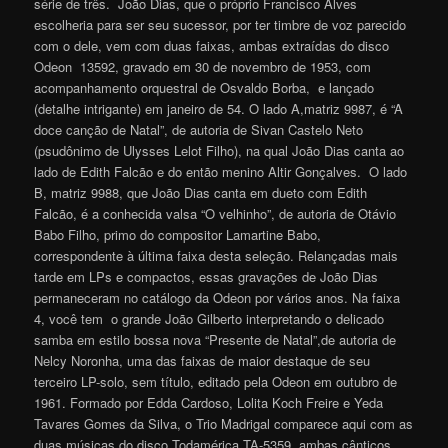
série de três. João Dias, que o próprio Francisco Alves
escolheria para ser seu sucessor, por ter timbre de voz parecido
com o dele, vem com duas faixas, ambas extraídas do disco
Odeon 13592, gravado em 30 de novembro de 1953, com
acompanhamento orquestral de Osvaldo Borba, e lançado
(detalhe intrigante) em janeiro de 54. O lado A,matriz 9987, é “A
doce canção de Natal”, de autoria de Sivan Castelo Neto
(psudônimo de Ulysses Lelot Filho), na qual João Dias canta ao
lado de Edith Falcão e do então menino Altir Gonçalves. O lado
B, matriz 9988, que João Dias canta em dueto com Edith
Falcão, é a conhecida valsa “O velhinho”, de autoria de Otávio
Babo Filho, primo do compositor Lamartine Babo,
correspondente à última faixa desta seleção. Relançadas mais
tarde em LPs e compactos, essas gravações de João Dias
permaneceram no catálogo da Odeon por vários anos. Na faixa
4, você tem o grande João Gilberto interpretando o delicado
samba em estilo bossa nova “Presente de Natal”,de autoria de
Nelcy Noronha, uma das faixas de maior destaque de seu
terceiro LP-solo, sem título, editado pela Odeon em outubro de
1961. Formado por Edda Cardoso, Lolita Koch Freire e Yeda
Tavares Gomes da Silva, o Trio Madrigal comparece aqui com as
duas músicas do disco Todamérica TA-5359, ambas cânticos,