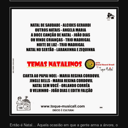
Então é Natal… Aquela ocasião em que a gente arma a árvore, o