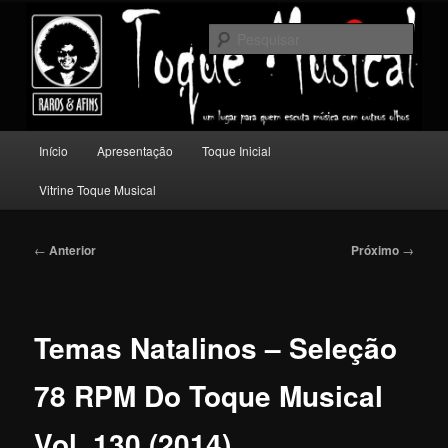
Pular
Um lugar para quem escuta música com outros olhos.
para
Pesqu
o
conteúdo
Toque Musical
principal
Menu
Início
Apresentação
Toque Inicial
principal
Vitrine Toque Musical
Navegação
←
Anterior
Próximo
→
de
posts
Temas Natalinos – Seleção
78 RPM Do Toque Musical
Vol. 130 (2014)