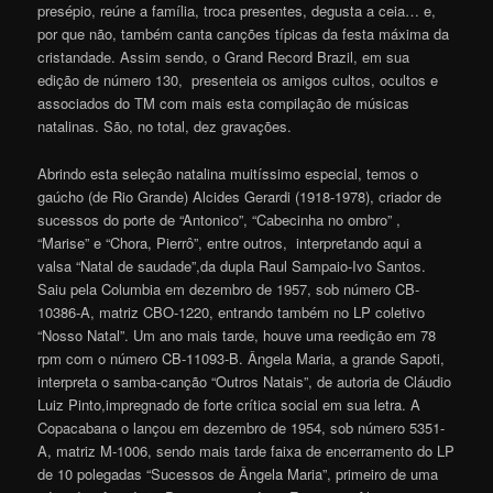
presépio, reúne a família, troca presentes, degusta a ceia… e,
por que não, também canta canções típicas da festa máxima da
cristandade. Assim sendo, o Grand Record Brazil, em sua
edição de número 130, presenteia os amigos cultos, ocultos e
associados do TM com mais esta compilação de músicas
natalinas. São, no total, dez gravações.
Abrindo esta seleção natalina muitíssimo especial, temos o
gaúcho (de Rio Grande) Alcides Gerardi (1918-1978), criador de
sucessos do porte de “Antonico”, “Cabecinha no ombro” ,
“Marise” e “Chora, Pierrô”, entre outros, interpretando aqui a
valsa “Natal de saudade”,da dupla Raul Sampaio-Ivo Santos.
Saiu pela Columbia em dezembro de 1957, sob número CB-
10386-A, matriz CBO-1220, entrando também no LP coletivo
“Nosso Natal”. Um ano mais tarde, houve uma reedição em 78
rpm com o número CB-11093-B. Ângela Maria, a grande Sapoti,
interpreta o samba-canção “Outros Natais”, de autoria de Cláudio
Luiz Pinto,impregnado de forte crítica social em sua letra. A
Copacabana o lançou em dezembro de 1954, sob número 5351-
A, matriz M-1006, sendo mais tarde faixa de encerramento do LP
de 10 polegadas “Sucessos de Ângela Maria”, primeiro de uma