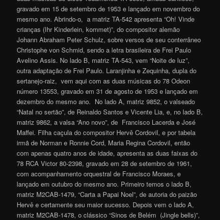
gravado em 15 de setembro de 1953 e lançado em novembro do
mesmo ano. Abrindo-o, a matriz TA-542 apresenta “Oh! Vinde
crianças (Ihr Kinderlein, kommet)”, do compositor alemão
Johann Abraham Peter Schulz, sobre versos de seu conterrâneo
Christophe von Schmid, sendo a letra brasileira de Frei Paulo
Avelino Assis. No lado B, matriz TA-543, vem “Noite de luz”,
outra adaptação de Frei Paulo. Laranjinha e Zequinha, dupla do
sertanejo-raiz, vem aqui com as duas músicas do 78 Odeon
número 13553, gravado em 31 de agosto de 1953 e lançado em
dezembro do mesmo ano. No lado A, matriz 9852, o valseado
“Natal no sertão”, de Reinaldo Santos e Vicente Lia, e, no lado B,
matriz 9862, a valsa “Ano novo”, de Francisco Lacerda e José
Maffei. Filha caçula do compositor Hervê Cordovil, e por tabela
irmã de Norman e Ronnie Cord, Maria Regina Cordovil, então
com apenas quatro anos de idade, apresenta as duas faixas do
78 RCA Victor 80-2398, gravado em 28 de setembro de 1961,
com acompanhamento orquestral de Francisco Moraes, e
lançado em outubro do mesmo ano. Primeiro temos o lado B,
matriz M2CAB-1479, “Carta a Papai Noel”, de autoria do paizão
Hervê e certamente seu maior sucesso. Depois vem o lado A,
matriz M2CAB-1478, o clássico “Sinos de Belém (Jingle bells)”,