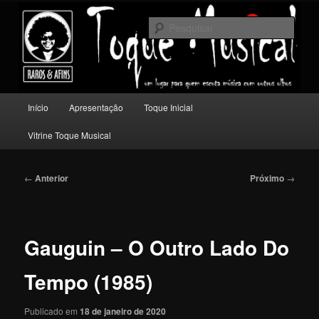
Pular
Um lugar para quem escuta música com outros olhos.
para
Pesqu
o
conteúdo
Toque Musical
principal
Menu
Início
Apresentação
Toque Inicial
principal
Vitrine Toque Musical
Navegação
←
Anterior
Próximo
→
de
posts
Gauguin – O Outro Lado Do
Tempo (1985)
Publicado em
18 de janeiro de 2020