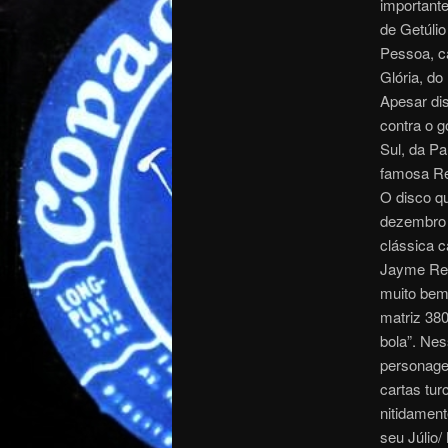
importante
de Getúlio
Pessoa, ca
Glória, do
Apesar dis
contra o g
Sul, da Pa
famosa Re
O disco q
dezembro 
clássica c
Jayme Red
muito bem
matriz 38
bola”. Nes
personagen
cartas tur
nitidament
seu Júlio/