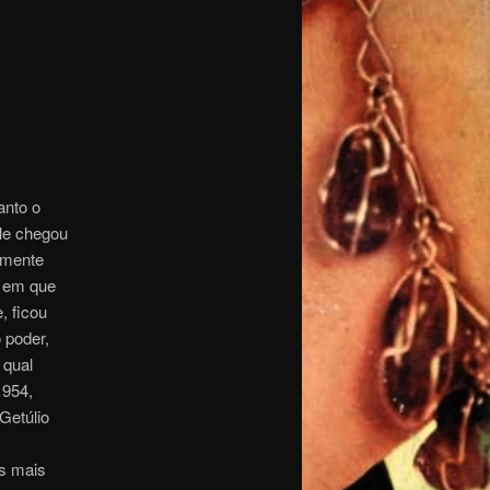
anto o
Ele chegou
amente
, em que
, ficou
 poder,
 qual
1954,
Getúlio
os mais