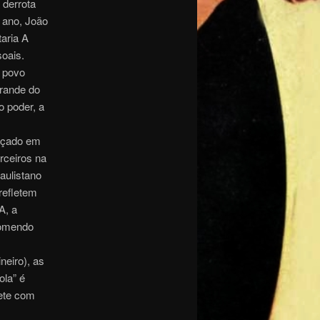
 derrota
e ano, João
taria A
soais.
o povo
Grande do
o poder, a
ançado em
rceiros na
aulistano
refletem
A, a
Comendo
neiro), as
ola” é
mete com