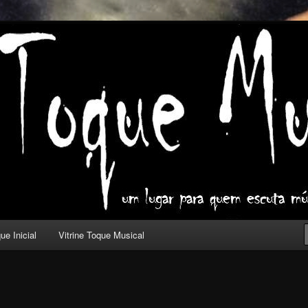
ica com outros olhos.
l
ue Inicial
Vitrine Toque Musical