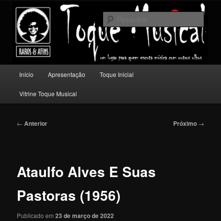
Pular
Um lugar para quem escuta música com outros olhos.
para
Pesqu
o
conteúdo
Toque Musical
principal
Menu
Início
Apresentação
Toque Inicial
principal
Vitrine Toque Musical
Navegação
←
Anterior
Próximo
→
de
posts
Ataulfo Alves E Suas
Pastoras (1956)
Publicado em
23 de março de 2022