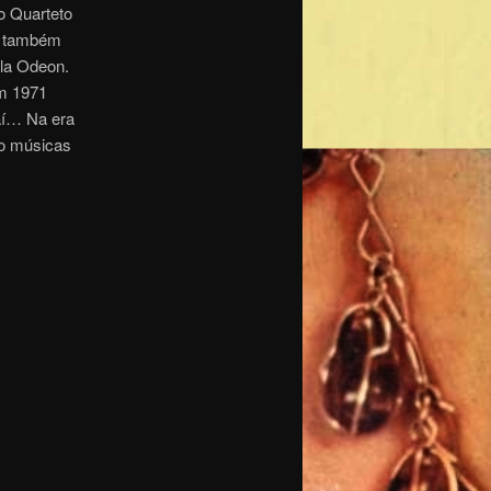
o Quarteto
e também
ela Odeon.
Em 1971
aí… Na era
ro músicas