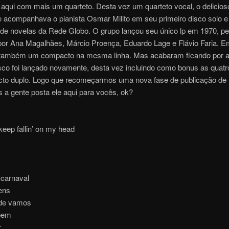
aqui com mais um quarteto. Desta vez um quarteto vocal, o delicios
 acompanhava o pianista Osmar Milito em seu primeiro disco solo 
 de novelas da Rede Globo. O grupo lançou seu único lp em 1970, p
or Ana Magalhães, Márcio Proença, Eduardo Lage e Flávio Faria. 
também um compacto na mesma linha. Mas acabaram ficando por 
isco foi lançado novamente, desta vez incluindo como bonus as quat
to duplo. Logo que recomeçarmos uma nova fase de publicação de
 a gente posta ele aqui para vocês, ok?
keep fallin’ on my head
carnaval
ens
nde vamos
bem
r