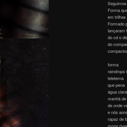
Seguimos 
Forma que
em trilhas
Formado p
lançaram 
do cd o d
do compac
compactos
forma
raindrops 
teletema
que pena
água clara
manhã de 
de onde v
e nós ao
rapaz de 
moon rive