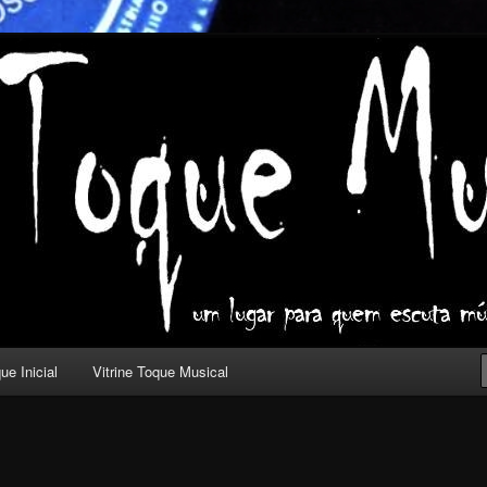
ica com outros olhos.
l
ue Inicial
Vitrine Toque Musical