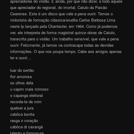
apreciadores do violão. E ainda, por que não dizer, a todo aquele
que apreciador do regional, do imortal, Catulo da Paixão
Cearense. Este é um disco que vale a pena ouvir. Temos o
violonista de formação clássica/erudita Carlos Barbosa Lima
neste lp lançado pela Chantecler, em 1964. Como já podemos
ver, ele interpreta de forma magistral quinze obras de Catulo,
transcrita para o violão. Um trabalho sensível, que vale a pena
ouvir. Felizmente, já temos na contracapa todas as devidas
informações. O que nos poupa tempo. Cabe aos amigos apenas
ler e ouvir…
luar do sertão
flor amorosa
os olhos dela
u capim mais mimoso
o capanga eleitoral
recorda-te de mim
quebrei a jura
cabôca bonita
rasga o coração
cabôca di caxangá
talento e formosura