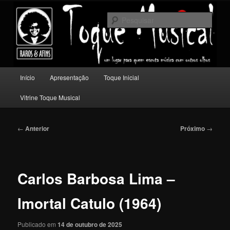
Pular
Um lugar para quem escuta música com outros olhos.
para
Pesqu
o
conteúdo
Toque Musical
principal
Menu
Início
Apresentação
Toque Inicial
principal
Vitrine Toque Musical
Navegação
←
Anterior
Próximo
→
de
posts
Carlos Barbosa Lima –
Imortal Catulo (1964)
Publicado em
14 de outubro de 2025