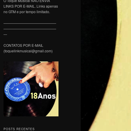
O Toque Musical NÃO ENVIA
LINKS POR E-MAIL. Links apenas
no GTM e por tempo limitado.
———————————————
———————————————
—
CONTATOS POR E-MAIL
(toquelinkmusical@gmail.com)
POSTS RECENTES