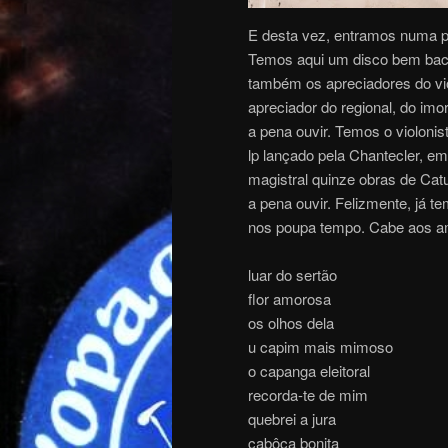
E desta vez, entramos numa p
Temos aqui um disco bem baca
também os apreciadores do viol
apreciador do regional, do imo
a pena ouvir. Temos o violoni
lp lançado pela Chantecler, e
magistral quinze obras de Catul
a pena ouvir. Felizmente, já 
nos poupa tempo. Cabe aos am
luar do sertão
flor amorosa
os olhos dela
u capim mais mimoso
o capanga eleitoral
recorda-te de mim
quebrei a jura
cabôca bonita