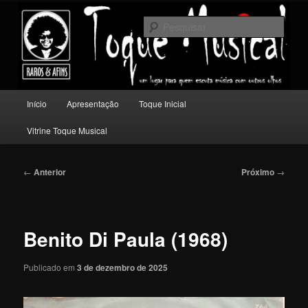
Pular
Um lugar para quem escuta música com outros olhos.
para
Pesqu
o
conteúdo
Toque Musical
principal
Menu
Início
Apresentação
Toque Inicial
principal
Vitrine Toque Musical
Navegação
←
Anterior
Próximo
→
de
posts
Benito Di Paula (1968)
Publicado em
3 de dezembro de 2025