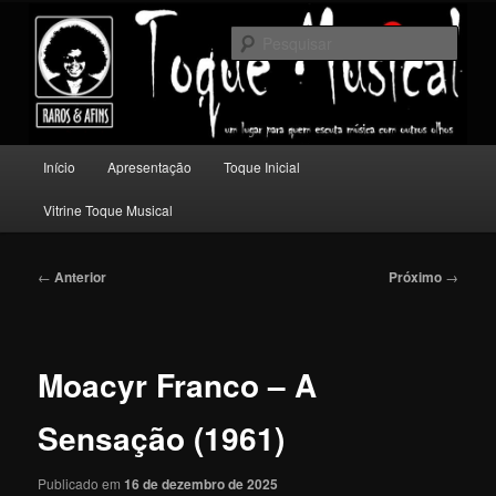
Pular
Um lugar para quem escuta música com outros olhos.
para
Pesqu
o
conteúdo
Toque Musical
principal
Menu
Início
Apresentação
Toque Inicial
principal
Vitrine Toque Musical
Navegação
←
Anterior
Próximo
→
de
posts
Moacyr Franco – A
Sensação (1961)
Publicado em
16 de dezembro de 2025