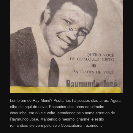
Lembram do Ray Mond? Postamos há poucos dias atrás. Agora,
olha ele aqui de novo. Passados dois anos do primeiro
disquinho, em 68 ele volta, atendendo pelo nome artístico de
Raymundo José. Mantendo o mesmo ‘charme’ e estilo
romântico, ele vem pelo selo Copacabana trazendo…