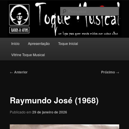
Pular
Um lugar para quem escuta música com outros olhos.
para
Pesqu
o
conteúdo
Toque Musical
principal
Menu
Início
Apresentação
Toque Inicial
principal
Vitrine Toque Musical
Navegação
←
Anterior
Próximo
→
de
posts
Raymundo José (1968)
Publicado em
29 de janeiro de 2026