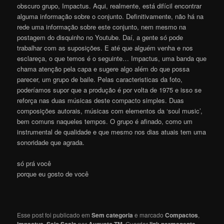
obscuro grupo, Impactus. Aqui, realmente, está difícil encontrar
alguma informação sobre o conjunto. Definitivamente, não há na
rede uma informação sobre este conjunto, nem mesmo na
postagem do disquinho no Youtube. Daí, a gente só pode
trabalhar com as suposições. E até que alguém venha e nos
esclareça, o que temos é o seguinte… Impactus, uma banda que
chama atenção pela capa e sugere algo além do que possa
parecer, um grupo de baile. Pelas caracteristicas da foto,
poderíamos supor que a produção é por volta de 1975 e isso se
reforça nas duas músicas deste compacto simples. Duas
composições autorais, músicas com elementos da ‘soul music’,
bem comuns naqueles tempos. O grupo é afinado, como um
instrumental de qualidade e que mesmo nos dias atuais tem uma
sonoridade que agrada.
só prá você
porque eu gosto de você
Esse post foi publicado em
Sem categoria
e marcado
Compactos
,
Impactus
,
Selo Scala
por
Augusto TM
. Guardar
link permanente
.