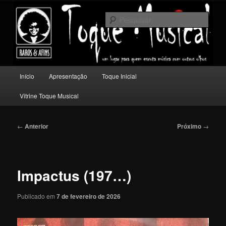
Pular
Um lugar para quem escuta música com outros olhos.
para
Pesqu
o
conteúdo
Toque Musical
principal
Menu
Início
Apresentação
Toque Inicial
principal
Vitrine Toque Musical
Navegação
←
Anterior
Próximo
→
de
posts
Impactus (197…)
Publicado em
7 de fevereiro de 2026