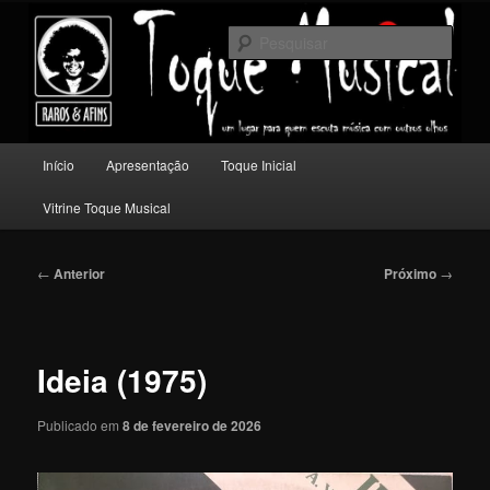
Pular
Um lugar para quem escuta música com outros olhos.
para
Pesqu
o
conteúdo
Toque Musical
principal
Menu
Início
Apresentação
Toque Inicial
principal
Vitrine Toque Musical
Navegação
←
Anterior
Próximo
→
de
posts
Ideia (1975)
Publicado em
8 de fevereiro de 2026