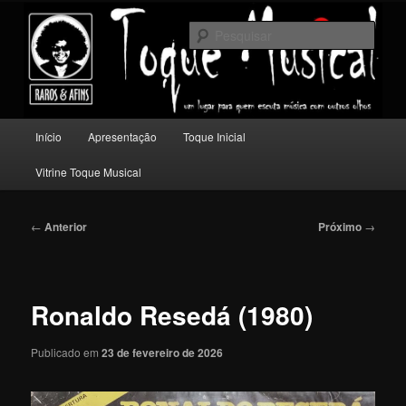
Pular
Um lugar para quem escuta música com outros olhos.
para
Pesqu
o
conteúdo
Toque Musical
principal
Menu
Início
Apresentação
Toque Inicial
principal
Vitrine Toque Musical
Navegação
←
Anterior
Próximo
→
de
posts
Ronaldo Resedá (1980)
Publicado em
23 de fevereiro de 2026