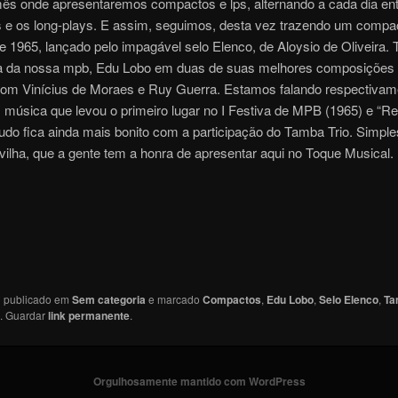
mês onde apresentaremos compactos e lps, alternando a cada dia ent
s e os long-plays. E assim, seguimos, desta vez trazendo um compa
e 1965, lançado pelo impagável selo Elenco, de Aloysio de Oliveira. 
a da nossa mpb, Edu Lobo em duas de suas melhores composições
 com Vinícius de Moraes e Ruy Guerra. Estamos falando respectivam
, música que levou o primeiro lugar no I Festiva de MPB (1965) e “Re
tudo fica ainda mais bonito com a participação do Tamba Trio. Simpl
lha, que a gente tem a honra de apresentar aqui no Toque Musical.
oi publicado em
Sem categoria
e marcado
Compactos
,
Edu Lobo
,
Selo Elenco
,
Ta
. Guardar
link permanente
.
Orgulhosamente mantido com WordPress