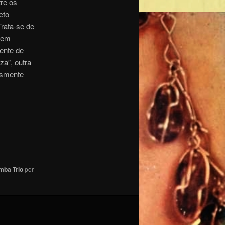
re os
cto
Trata-se de
 em
ente de
za”, outra
esmente
mba Trio
por