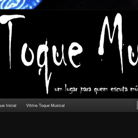
ica com outros olhos.
l
ue Inicial
Vitrine Toque Musical