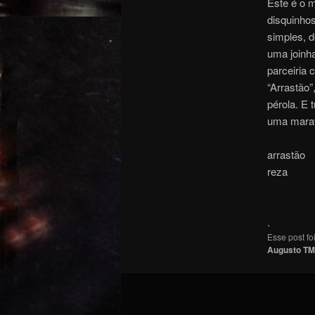
Este é o 
disquinho
simples, d
uma joinh
parceiria
“Arrastão”
pérola. E 
uma maravi
arrastão
reza
.
Esse post f
Augusto TM