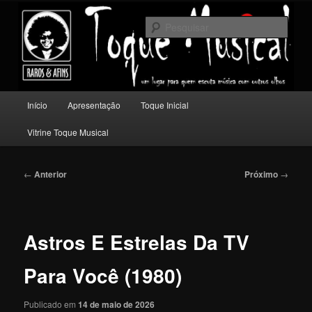
Pular
Um lugar para quem escuta música com outros olhos.
para
Pesqu
o
conteúdo
Toque Musical
principal
Menu
Início
Apresentação
Toque Inicial
principal
Vitrine Toque Musical
Navegação
←
Anterior
Próximo
→
de
posts
Astros E Estrelas Da TV
Para Você (1980)
Publicado em
14 de maio de 2026