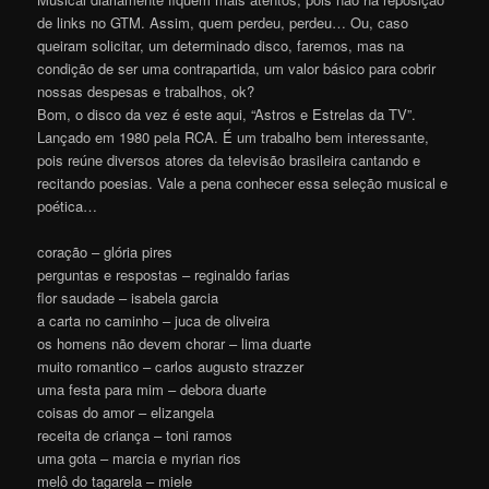
de links no GTM. Assim, quem perdeu, perdeu… Ou, caso
queiram solicitar, um determinado disco, faremos, mas na
condição de ser uma contrapartida, um valor básico para cobrir
nossas despesas e trabalhos, ok?
Bom, o disco da vez é este aqui, “Astros e Estrelas da TV”.
Lançado em 1980 pela RCA. É um trabalho bem interessante,
pois reúne diversos atores da televisão brasileira cantando e
recitando poesias. Vale a pena conhecer essa seleção musical e
poética…
coração – glória pires
perguntas e respostas – reginaldo farias
flor saudade – isabela garcia
a carta no caminho – juca de oliveira
os homens não devem chorar – lima duarte
muito romantico – carlos augusto strazzer
uma festa para mim – debora duarte
coisas do amor – elizangela
receita de criança – toni ramos
uma gota – marcia e myrian rios
melô do tagarela – miele