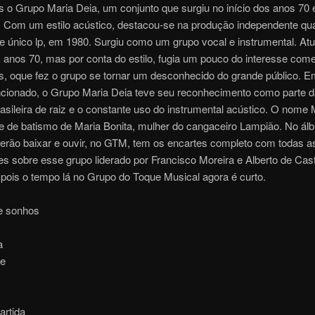
s o Grupo Maria Deia, um conjunto que surgiu no início dos anos 70
J. Com um estilo acústico, destacou-se na produção independente q
e único lp, em 1980. Surgiu como um grupo vocal e instrumental. At
 anos 70, mas por conta do estilo, fugia um pouco do interesse come
s, oque fez o grupo se tornar um desconhecido do grande público. 
cionado, o Grupo Maria Deia teve seu reconhecimento como parte 
asileira de raiz e o constante uso do instrumental acústico. O nome 
e de batismo de Maria Bonita, mulher do cangaceiro Lampião. No ál
erão baixar e ouvir, no GTM, tem os encartes completo com todas a
s sobre esse grupo liderado por Francisco Moreira e Alberto de Cast
pois o tempo lá no Grupo do Toque Musical agora é curto.
e sonhos
a
ve
artida