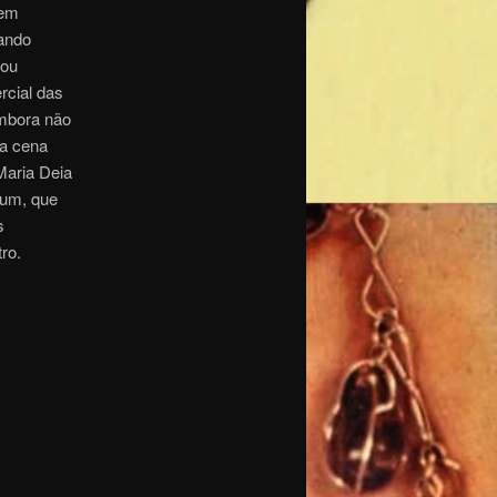
 em
uando
uou
rcial das
Embora não
da cena
Maria Deia
bum, que
s
ro.