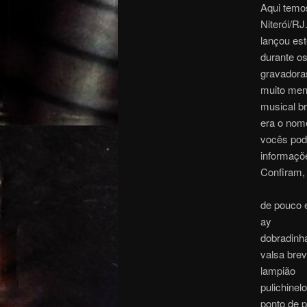
Aqui temo
Niterói/R
lançou est
durante os
gravadora
muito men
musical br
era o nom
vocês pod
informaçõe
Confiram, 
de pouco 
ay
dobradinh
valsa bre
lampião
pulichinelo
ponto de p