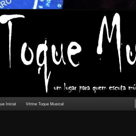
ica com outros olhos.
l
ue Inicial
Vitrine Toque Musical