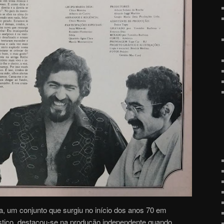
, um conjunto que surgiu no início dos anos 70 em
stico, destacou-se na produção independente quando