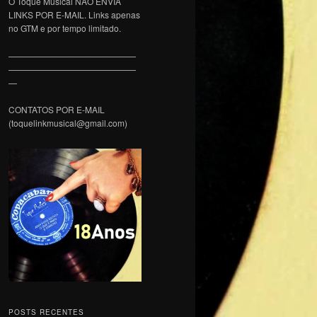
O Toque Musical NÃO ENVIA
LINKS POR E-MAIL. Links apenas
no GTM e por tempo limitado.
———————————————
———————————————
—
CONTATOS POR E-MAIL
(toquelinkmusical@gmail.com)
POSTS RECENTES