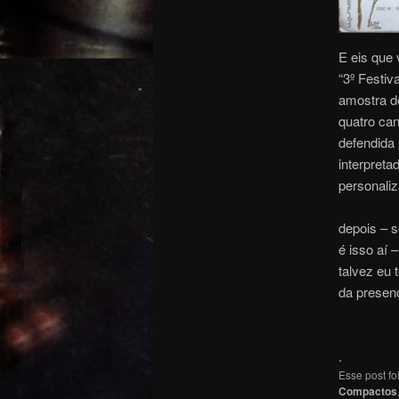
E eis que
“3º Festiv
amostra de
quatro can
defendida 
interpreta
personaliz
depois – 
é isso aí –
talvez eu 
da presen
.
Esse post f
Compactos