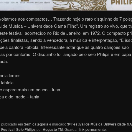
 voltamos aos compactos… Trazendo hoje o raro disquinho de 7 pol
al de Música – Universidade Gama Filho”. Um registro ao vivo, que t
ste festival, acontecido no Rio de Janeiro, em 1972. O compacto pri
ções finalistas, sendo a vencedora, a música e interpretação, “É isso
pela cantora Fabíola. Interessante notar que as quatro canções são
das por cantoras. O disquinho foi lançado pelo selo Philips e em capa
ada.
sonia lemos
 fabíola
te espere mais um pouco – luna
ça e do medo – tania
oi publicado em
Sem categoria
e marcado
3º Festival de Música Universidade G
,
Festival
,
Selo Philips
por
Augusto TM
. Guardar
link permanente
.