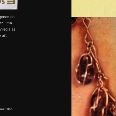
egadas do
raz uma
vilegia as
 aí”,
Ama Filho
,