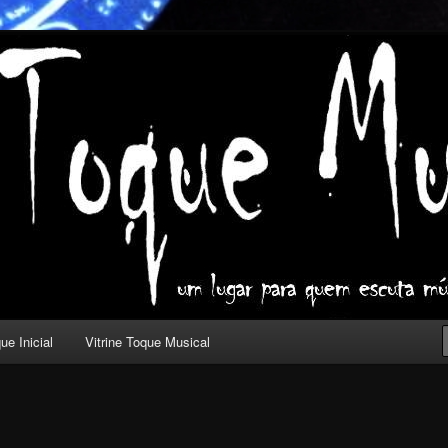
ica com outros olhos.
l
ue Inicial
Vitrine Toque Musical