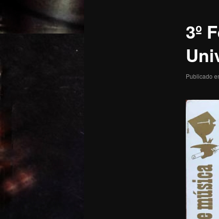
posts
3º 
Uni
Publicado 