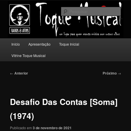
Pular
Um lugar para quem escuta música com outros olhos.
para
Pesqu
o
conteúdo
Toque Musical
principal
Menu
Início
Apresentação
Toque Inicial
principal
Vitrine Toque Musical
Navegação
←
Anterior
Próximo
→
de
posts
Desafio Das Contas [Soma]
(1974)
Publicado em
3 de novembro de 2021